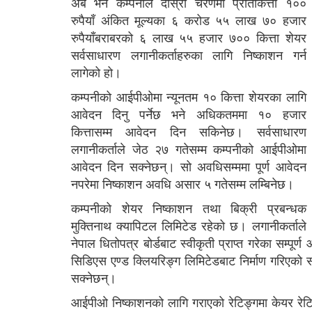
अब भने कम्पनीले दोस्रो चरणमा प्रतिकित्ता १००
रुपैयाँ अंकित मूल्यका ६ करोड ५५ लाख ७० हजार
रुपैयाँबराबरको ६ लाख ५५ हजार ७०० कित्ता शेयर
सर्वसाधारण लगानीकर्ताहरुका लागि निष्काशन गर्न
लागेको हो।
कम्पनीको आईपीओमा न्यूनतम १० कित्ता शेयरका लागि
आवेदन दिनु पर्नेछ भने अधिकतममा १० हजार
कित्तासम्म आवेदन दिन सकिनेछ। सर्वसाधारण
लगानीकर्ताले जेठ २७ गतेसम्म कम्पनीको आईपीओमा
आवेदन दिन सक्नेछन्। सो अवधिसम्ममा पूर्ण आवेदन
नपरेमा निष्काशन अवधि असार ५ गतेसम्म लम्बिनेछ।
कम्पनीको शेयर निष्काशन तथा बिक्री प्रबन्धक
मुक्तिनाथ क्यापिटल लिमिटेड रहेको छ। लगानीकर्ताले
नेपाल धितोपत्र बोर्डबाट स्वीकृती प्राप्त गरेका सम्पू
सिडिएस एण्ड क्लियरिङ्ग लिमिटेडबाट निर्माण गरिएको 
सक्नेछन्।
आईपीओ निष्काशनको लागि गराएको रेटिङ्गमा केयर रेटि