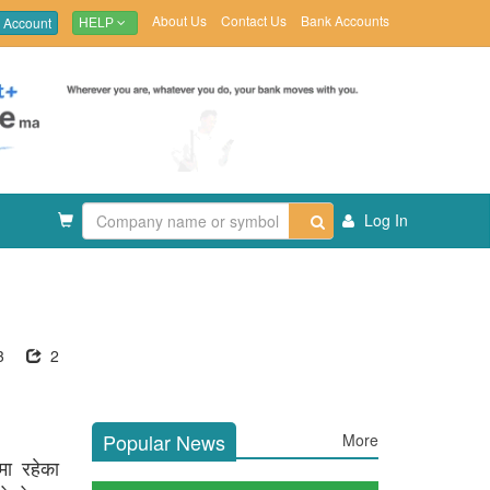
About Us
Contact Us
Bank Accounts
 Account
HELP
Log In
3
2
Popular News
More
मा रहेका