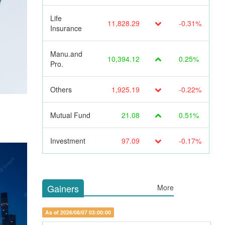
Life
11,828.29
-0.31%
Insurance
Manu.and
10,394.12
0.25%
Pro.
Others
1,925.19
-0.22%
Mutual Fund
21.08
0.51%
Investment
97.09
-0.17%
Gainers
More
As of 2026/08/07 03:00:00