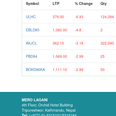
Symbol
LTP
% Change
Qty
ULHC
379.00
-6.93
124,394
EBLD85
1,060.00
-4.8
2
AKJCL
362.10
-3.18
322,090
PBD84
1,069.00
-2.99
25
BOKD86KA
1,111.10
-2.99
50
MERO LAGANI
4th Floor, Orchid Hotel Building
Tripureshwor, Kathmandu, Nepal
Tel:
(+977) 01-5315101/5315184