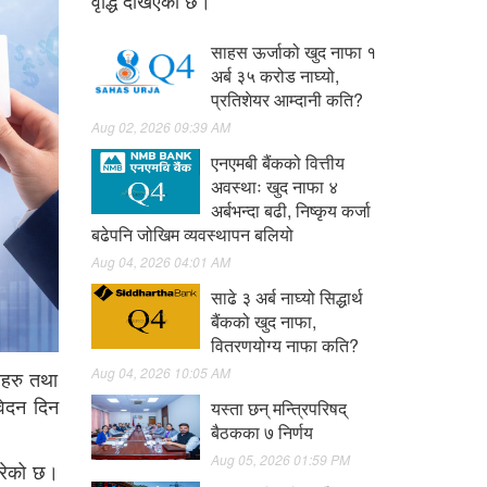
वृद्धि देखिएको छ।
साहस ऊर्जाको खुद नाफा १
अर्ब ३५ करोड नाघ्यो,
प्रतिशेयर आम्दानी कति?
Aug 02, 2026 09:39 AM
एनएमबी बैंकको वित्तीय
अवस्थाः खुद नाफा ४
अर्बभन्दा बढी, निष्कृय कर्जा
बढेपनि जोखिम व्यवस्थापन बलियो
Aug 04, 2026 04:01 AM
साढे ३ अर्ब नाघ्यो सिद्धार्थ
बैंकको खुद नाफा,
वितरणयोग्य नाफा कति?
Aug 04, 2026 10:05 AM
लयहरु तथा
वेदन दिन
यस्ता छन् मन्त्रिपरिषद्
बैठकका ७ निर्णय
Aug 05, 2026 01:59 PM
गरेको छ।