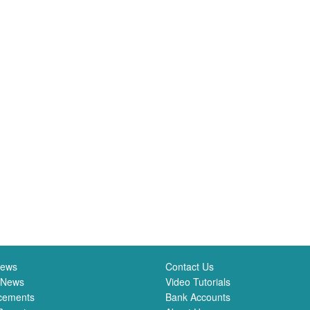
News
Contact Us
 News
Video Tutorials
cements
Bank Accounts