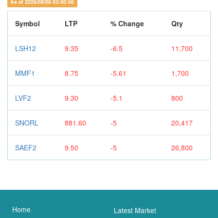
As of 2026/08/06 03:00:00
Symbol
LTP
% Change
Qty
LSH12
9.35
-6.5
11,700
MMF1
8.75
-5.61
1,700
LVF2
9.30
-5.1
800
SNORL
881.60
-5
20,417
SAEF2
9.50
-5
26,800
Home
Latest Market