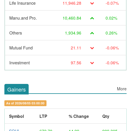
Life Insurance
11,946.28
-0.07%
Manu.and Pro.
10,460.84
0.02%
Others
1,934.96
0.26%
Mutual Fund
21.11
-0.06%
Investment
97.56
-0.06%
Gainers
More
As of 2026/08/05 03:00:00
Symbol
LTP
% Change
Qty
SOHL
672.70
14.99
909,305