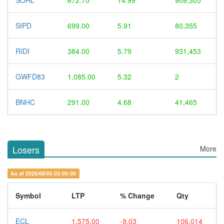
SIPD
699.00
5.91
80,355
RIDI
384.00
5.79
931,453
GWFD83
1,085.00
5.32
2
BNHC
291.00
4.68
41,465
Losers
More
As of 2026/08/05 03:00:00
Symbol
LTP
% Change
Qty
ECL
1,575.00
-9.03
106,014