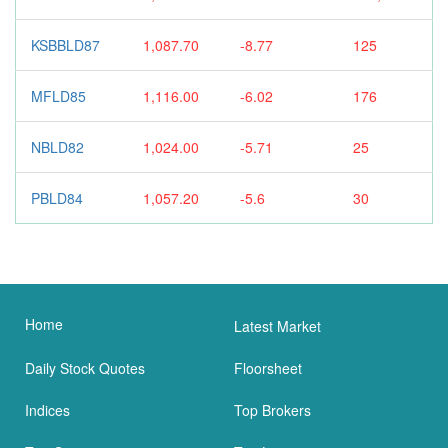
KSBBLD87
1,087.70
-8.77
125
MFLD85
1,116.00
-6.02
176
NBLD82
1,024.00
-5.71
25
PBLD84
1,057.20
-5.6
30
Home
Latest Market
Daily Stock Quotes
Floorsheet
Indices
Top Brokers