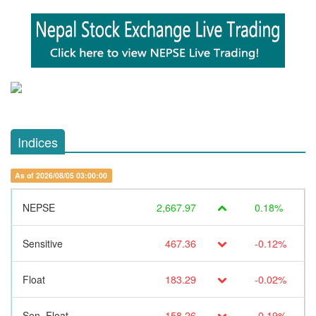
Indices
As of 2026/08/05 03:00:00
NEPSE
2,667.97
0.18%
Sensitive
467.36
-0.12%
Float
183.29
-0.02%
Sen. Float
158.26
-0.19%