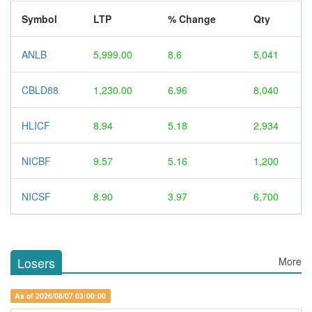
Symbol
LTP
% Change
Qty
ANLB
5,999.00
8.6
5,041
CBLD88
1,230.00
6.96
8,040
HLICF
8.94
5.18
2,934
NICBF
9.57
5.16
1,200
NICSF
8.90
3.97
6,700
Losers
More
As of 2026/08/07 03:00:00