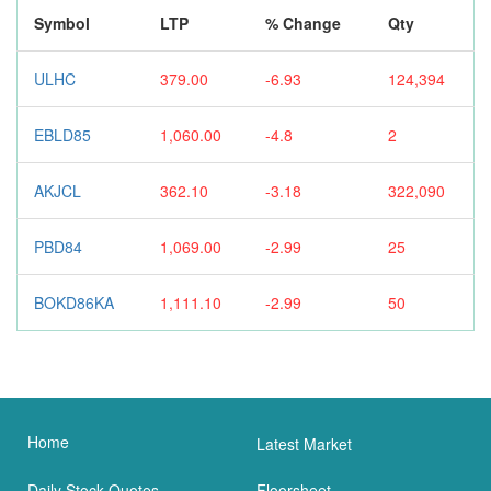
Symbol
LTP
% Change
Qty
ULHC
379.00
-6.93
124,394
EBLD85
1,060.00
-4.8
2
AKJCL
362.10
-3.18
322,090
PBD84
1,069.00
-2.99
25
BOKD86KA
1,111.10
-2.99
50
Home
Latest Market
Daily Stock Quotes
Floorsheet