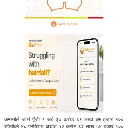
कम्पनीले जारी पूँजी १ अर्ब ३० करोड ८९ लाख ३७ हजार १००
रुपैयाँको ४० प्रतिशत अर्थात ५२ करोड ३२ लाख ५४ हजार ८००