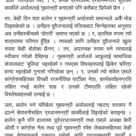
कार्कीले अर्याललाई गृहमन्त्री बनाएको पनि कतैबाट छिपेको छैन ।
तर, केही दिन यता बालेन र गृहमन्त्री अर्यालको सम्वन्धले अर्कै मोड
लिइसकेको छ । उनीहरु दुवैजनालाई नजिकबाट चिन्नेहरुका अनुसार
अब उनीहरुबीचको ‘दोस्ती’ समाप्त भएको छ । र, क्रमिक रुपमा त्यो
शत्रुतामा परिणत हुँदैछ । त्यसको लागि उनीहरु दुवैजनाले खुला
रुपमा केही बोलेका छैनन् । तर, अप्रत्यक्ष रुपमा भने त्यसलाई
स्वीकार गरेको देखिन्छ । गृहमन्त्री अर्यालले आफूलाई सामाजिक
संजालबाट ‘बुलिङ’ भइरहेको र नभएका विषयहरुलाई झिकेर चरित्र
हत्या भइरहेको गुनासो गरिरहेका छन् । र, उनको त्यो संकेत एमाले
कांग्रेससहितका विपक्षी राजनीतिक पार्टीका नेता, कार्यकर्ताहरुप्रति
लक्षित नभई बालेन साह र उनको टीमप्रति लक्षित रहेको
विश्लेषकहरुको ठम्याई छ ।
उता, बालेन भने यतिबेला गृहमन्त्री अर्याललाई नहटाए सरकार नै
ढाल्ने चेतावनीसहित प्रधानमन्त्री कार्कीलाई दिइरहेको बताइन्छ ।
बालेन कुनै पनि हालतमा पूर्वप्रधानमन्त्री तथा एमाले अध्यक्ष केपी
ओली र कांग्रेस नेता तथा पूर्व गृहमन्त्री रमेश लेखकसहितका केही
उच्च नेताहरुलाई पक्राउ गर्नको लागि प्रधानमन्त्री कार्की र