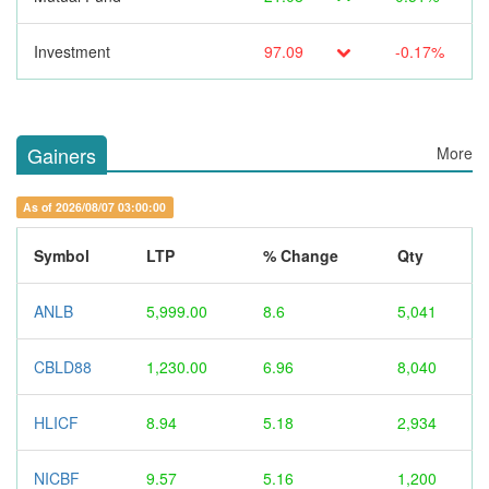
Investment
97.09
-0.17%
Gainers
More
As of 2026/08/07 03:00:00
Symbol
LTP
% Change
Qty
ANLB
5,999.00
8.6
5,041
CBLD88
1,230.00
6.96
8,040
HLICF
8.94
5.18
2,934
NICBF
9.57
5.16
1,200