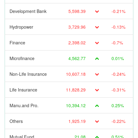
Development Bank
5,598.39
-0.21%
Hydropower
3,729.96
-0.13%
Finance
2,398.02
-0.7%
Microfinance
4,562.77
0.01%
Non-Life Insurance
10,607.18
-0.24%
Life Insurance
11,828.29
-0.31%
Manu.and Pro.
10,394.12
0.25%
Others
1,925.19
-0.22%
Mutual Fund
21.08
0.51%