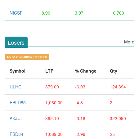
NICSF
8.90
3.97
6,700
Losers
More
As of 2026/08/07 03:00:00
Symbol
LTP
% Change
Qty
ULHC
379.00
-6.93
124,394
EBLD85
1,060.00
-4.8
2
AKJCL
362.10
-3.18
322,090
PBD84
1,069.00
-2.99
25