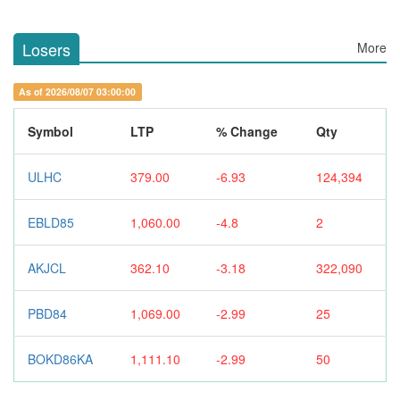
Losers
More
As of 2026/08/07 03:00:00
Symbol
LTP
% Change
Qty
ULHC
379.00
-6.93
124,394
EBLD85
1,060.00
-4.8
2
AKJCL
362.10
-3.18
322,090
PBD84
1,069.00
-2.99
25
BOKD86KA
1,111.10
-2.99
50