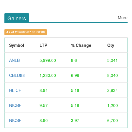
Gainers
More
As of 2026/08/07 03:00:00
Symbol
LTP
% Change
Qty
ANLB
5,999.00
8.6
5,041
CBLD88
1,230.00
6.96
8,040
HLICF
8.94
5.18
2,934
NICBF
9.57
5.16
1,200
NICSF
8.90
3.97
6,700