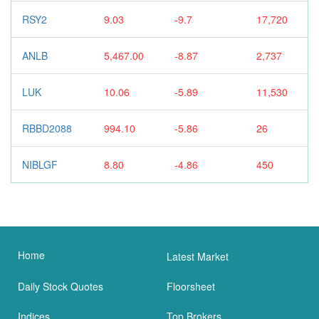
RSY2
9.03
-9.7
17,720
ANLB
5,467.00
-8.87
2,737
LUK
10.06
-5.89
11,530
RBBD2088
994.10
-5.86
26
NIBLGF
8.80
-4.86
450
Home
Latest Market
Daily Stock Quotes
Floorsheet
Indices
Top Brokers