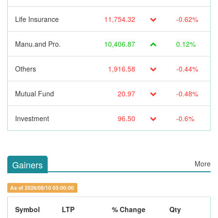
Life Insurance
11,754.32
-0.62%
Manu.and Pro.
10,406.87
0.12%
Others
1,916.58
-0.44%
Mutual Fund
20.97
-0.48%
Investment
96.50
-0.6%
Gainers
More
As of 2026/08/10 03:00:00
Symbol
LTP
% Change
Qty