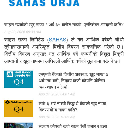
साहस ऊर्जाको खुद नाफा १ अर्ब ३५ करोड नाघ्यो, प्रतिशेयर आम्दानी कति?
Aug 02, 2026 09:39 AM
साहस ऊर्जा लिमिटेड (
SAHAS
) ले गत आर्थिक वर्षको चौथो
त्रैमाससम्मको अपरिष्कृत वित्तीय विवरण सार्वजनिक गरेको छ।
वित्तीय विवरण अनुसार गत आर्थिक वर्ष कम्पनीको विद्युत बिक्री
आम्दानी र खुद नाफामा अघिल्लो आर्थिक वर्षको तुलनामा बढेको छ।
एनएमबी बैंकको वित्तीय अवस्थाः खुद नाफा ४
अर्बभन्दा बढी, निष्कृय कर्जा बढेपनि जोखिम
व्यवस्थापन बलियो
Aug 04, 2026 04:01 AM
साढे ३ अर्ब नाघ्यो सिद्धार्थ बैंकको खुद नाफा,
वितरणयोग्य नाफा कति?
Aug 04, 2026 10:05 AM
सञ्चय कोषको खर्बौ रकम पूँजी बजार र ठूला