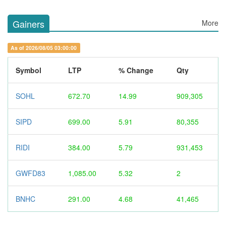
Gainers
More
As of 2026/08/05 03:00:00
Symbol
LTP
% Change
Qty
SOHL
672.70
14.99
909,305
SIPD
699.00
5.91
80,355
RIDI
384.00
5.79
931,453
GWFD83
1,085.00
5.32
2
BNHC
291.00
4.68
41,465