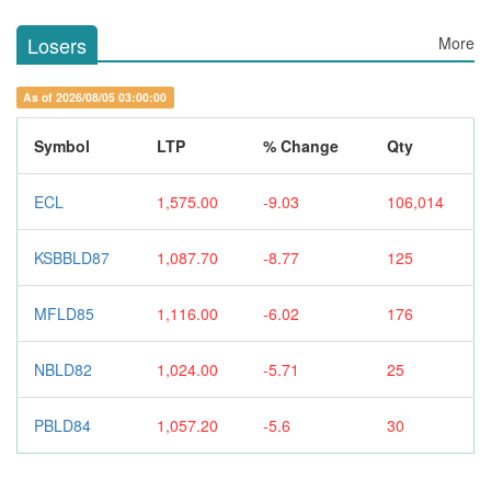
Losers
More
As of 2026/08/05 03:00:00
Symbol
LTP
% Change
Qty
ECL
1,575.00
-9.03
106,014
KSBBLD87
1,087.70
-8.77
125
MFLD85
1,116.00
-6.02
176
NBLD82
1,024.00
-5.71
25
PBLD84
1,057.20
-5.6
30