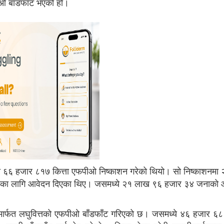
ीओ बाँडफाँट भएको हो।
४ लाख ६६ हजार ८१७ कित्ता एफपीओ निष्काशन गरेको थियो। सो निष्काशनम
ाका लागि आवेदन दिएका थिए। जसमध्ये २१ लाख ९६ हजार ३४ जनाको 
यामार्फत लघुवित्तको एफपीओ बाँडफाँट गरिएको छ। जसमध्ये ४६ हजार ६