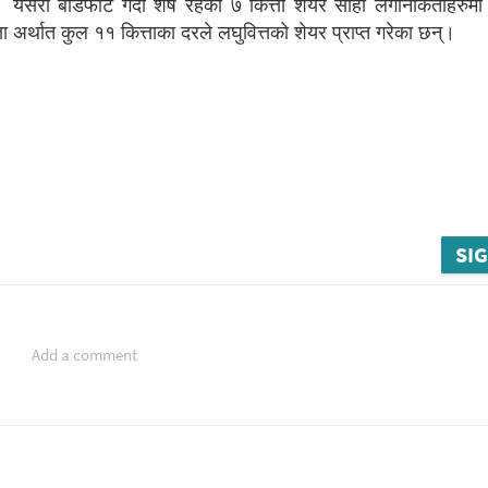
 यसरी बाँडफाँट गर्दा शेष रहेको ७ कित्ता शेयर सोही लगानीकर्ताहरुमा 
्थात कुल ११ कित्ताका दरले लघुवित्तको शेयर प्राप्त गरेका छन्।
SIG
Add a comment