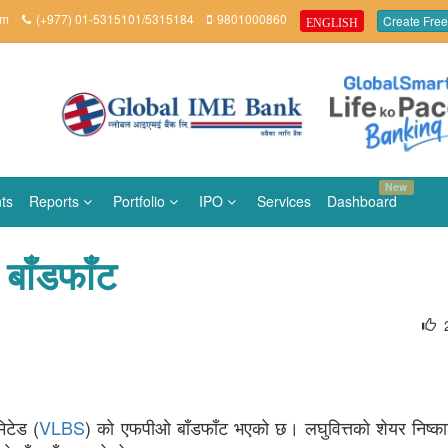
om
(+977) 01-5315101/5315184
9801000860
Create Free
ENGLISH
New
ts
Reports
Portfolio
IPO
Services
Dashboard
बाँडफाँट
िटेड (
VLBS
) को एफपीओ बाँडफाँट भएको छ। लघुवित्तको शेयर निष्