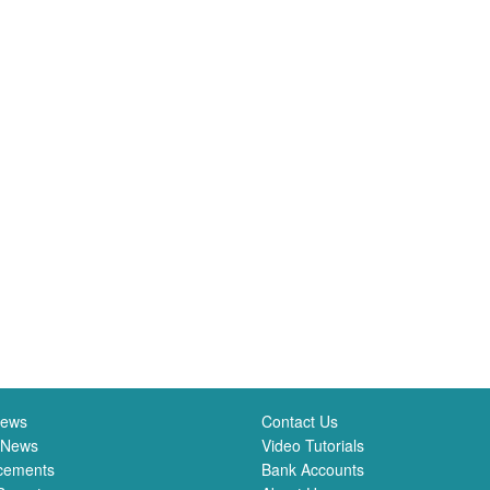
News
Contact Us
 News
Video Tutorials
cements
Bank Accounts