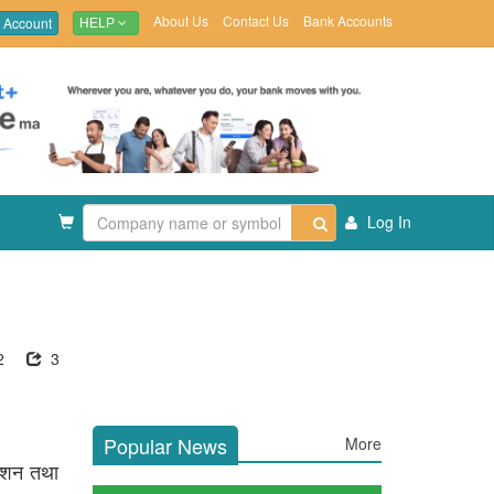
About Us
Contact Us
Bank Accounts
 Account
HELP
Log In
2
3
Popular News
More
काशन तथा