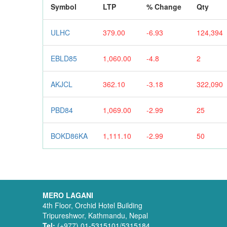
Symbol
LTP
% Change
Qty
ULHC
379.00
-6.93
124,394
EBLD85
1,060.00
-4.8
2
AKJCL
362.10
-3.18
322,090
PBD84
1,069.00
-2.99
25
BOKD86KA
1,111.10
-2.99
50
MERO LAGANI
4th Floor, Orchid Hotel Building
Tripureshwor, Kathmandu, Nepal
Tel:
(+977) 01-5315101/5315184