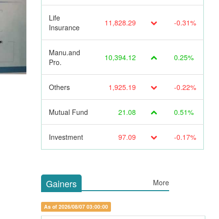
Life
11,828.29
-0.31%
Insurance
Manu.and
10,394.12
0.25%
Pro.
Others
1,925.19
-0.22%
Mutual Fund
21.08
0.51%
Investment
97.09
-0.17%
Gainers
More
As of 2026/08/07 03:00:00