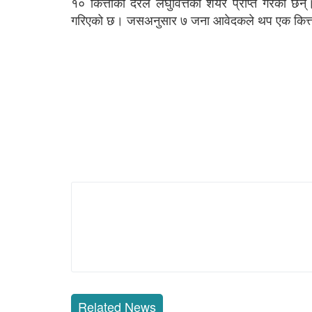
१० कित्ताका दरले लघुवित्तको शेयर प्राप्त गरेका छन्।
गरिएको छ। जसअनुसार ७ जना आवेदकले थप एक कित्ता अर
Related News