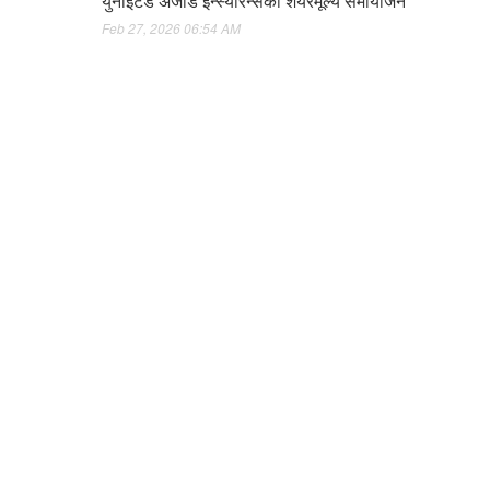
युनाइटेड अजोड इन्स्योरेन्सको शेयरमूल्य समायोजन
Feb 27, 2026 06:54 AM