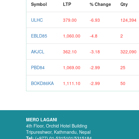
Symbol
LTP
% Change
Qty
ULHC
379.00
-6.93
124,394
EBLD85
1,060.00
-4.8
2
AKJCL
362.10
-3.18
322,090
PBD84
1,069.00
-2.99
25
BOKD86KA
1,111.10
-2.99
50
MERO LAGANI
4th Floor, Orchid Hotel Building
Tripureshwor, Kathmandu, Nepal
Tel:
(+977) 01-5315101/5315184