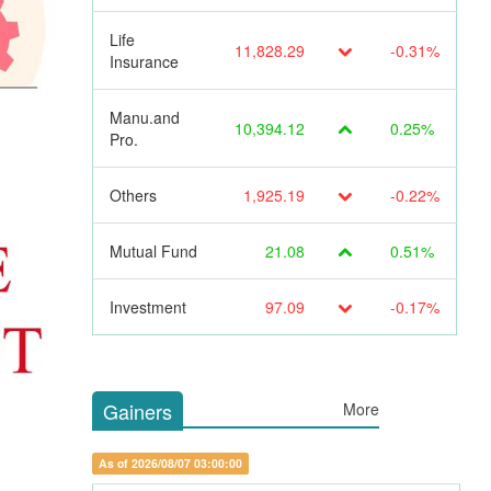
Life
11,828.29
-0.31%
Insurance
Manu.and
10,394.12
0.25%
Pro.
Others
1,925.19
-0.22%
Mutual Fund
21.08
0.51%
Investment
97.09
-0.17%
Gainers
More
As of 2026/08/07 03:00:00