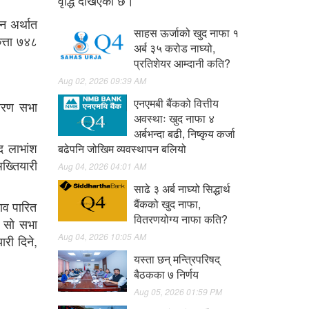
वृद्धि देखिएको छ।
न अर्थात
साहस ऊर्जाको खुद नाफा १
ित्ता ७४८
अर्ब ३५ करोड नाघ्यो,
प्रतिशेयर आम्दानी कति?
Aug 02, 2026 09:39 AM
एनएमबी बैंकको वित्तीय
ाधारण सभा
अवस्थाः खुद नाफा ४
अर्बभन्दा बढी, निष्कृय कर्जा
द लाभांश
बढेपनि जोखिम व्यवस्थापन बलियो
ख्तियारी
Aug 04, 2026 04:01 AM
साढे ३ अर्ब नाघ्यो सिद्धार्थ
बैंकको खुद नाफा,
ाव पारित
वितरणयोग्य नाफा कति?
। सो सभा
Aug 04, 2026 10:05 AM
री दिने,
यस्ता छन् मन्त्रिपरिषद्
बैठकका ७ निर्णय
Aug 05, 2026 01:59 PM