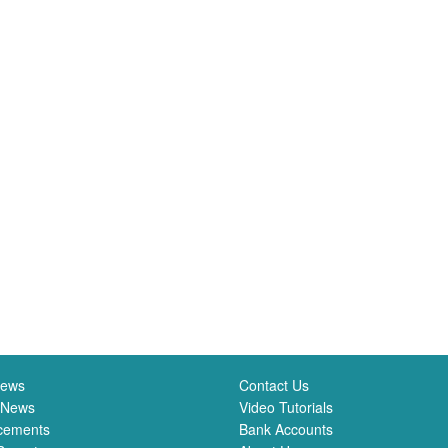
News
Contact Us
 News
Video Tutorials
cements
Bank Accounts