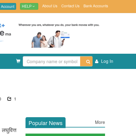
About Us
Contact Us
Bank Accounts
 Account
HELP
Log In
0
1
Popular News
More
लघुवित्त