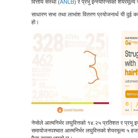
वित्तीय संस्था (
ANLB
) र प्रभु इन्स्योरेन्सको शेयरमू
साधारण सभा तथा लाभांश वितरण प्रयोजनार्थ यी दुई कम्पन
हो।
नेप्सेले आत्मनिर्भर लघुवित्तको १४.२५ प्रतिशत र प्रभु इन्
समायोजनपश्चात आत्मनिर्भर लघुवित्तको शेयरमूल्य ५ हजार
पैसा कायम भएको छ।