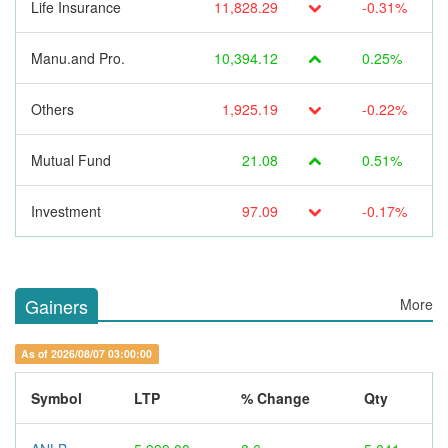
Life Insurance
11,828.29
-0.31%
Manu.and Pro.
10,394.12
0.25%
Others
1,925.19
-0.22%
Mutual Fund
21.08
0.51%
Investment
97.09
-0.17%
Gainers
More
As of 2026/08/07 03:00:00
Symbol
LTP
% Change
Qty