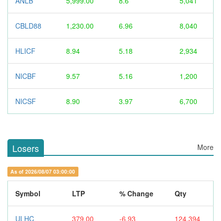
ANLB
5,999.00
8.6
5,041
CBLD88
1,230.00
6.96
8,040
HLICF
8.94
5.18
2,934
NICBF
9.57
5.16
1,200
NICSF
8.90
3.97
6,700
Losers
More
As of 2026/08/07 03:00:00
Symbol
LTP
% Change
Qty
ULHC
379.00
-6.93
124,394