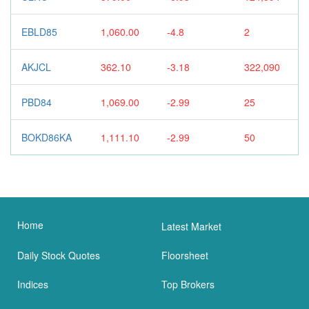
EBLD85
1,060.00
-4.8
2
AKJCL
362.10
-3.18
322,090
PBD84
1,069.00
-2.99
25
BOKD86KA
1,111.10
-2.99
50
Home
Latest Market
Daily Stock Quotes
Floorsheet
Indices
Top Brokers