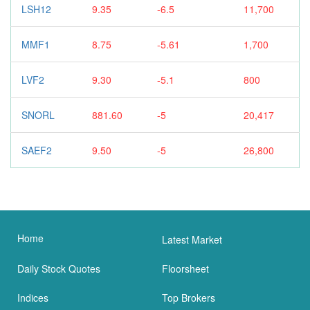
LSH12
9.35
-6.5
11,700
MMF1
8.75
-5.61
1,700
LVF2
9.30
-5.1
800
SNORL
881.60
-5
20,417
SAEF2
9.50
-5
26,800
Home
Latest Market
Daily Stock Quotes
Floorsheet
Indices
Top Brokers