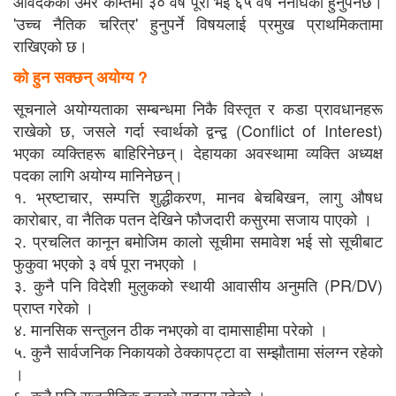
आवेदकको उमेर कम्तिमा ३० वर्ष पूरा भई ६५ वर्ष ननाघेको हुनुपर्नेछ।
'उच्च नैतिक चरित्र' हुनुपर्ने विषयलाई प्रमुख प्राथमिकतामा
राखिएको छ।
को हुन सक्छन् अयोग्य ?
सूचनाले अयोग्यताका सम्बन्धमा निकै विस्तृत र कडा प्रावधानहरू
राखेको छ, जसले गर्दा स्वार्थको द्वन्द्व (Conflict of Interest)
भएका व्यक्तिहरू बाहिरिनेछन्। देहायका अवस्थामा व्यक्ति अध्यक्ष
पदका लागि अयोग्य मानिनेछन्।
१. भ्रष्टाचार, सम्पत्ति शुद्धीकरण, मानव बेचबिखन, लागु औषध
कारोबार, वा नैतिक पतन देखिने फौजदारी कसुरमा सजाय पाएको ।
२. प्रचलित कानून बमोजिम कालो सूचीमा समावेश भई सो सूचीबाट
फुकुवा भएको ३ वर्ष पूरा नभएको ।
३. कुनै पनि विदेशी मुलुकको स्थायी आवासीय अनुमति (PR/DV)
प्राप्त गरेको ।
४. मानसिक सन्तुलन ठीक नभएको वा दामासाहीमा परेको ।
५. कुनै सार्वजनिक निकायको ठेक्कापट्टा वा सम्झौतामा संलग्न रहेको
।
६. कुनै पनि राजनीतिक दलको सदस्य रहेको ।