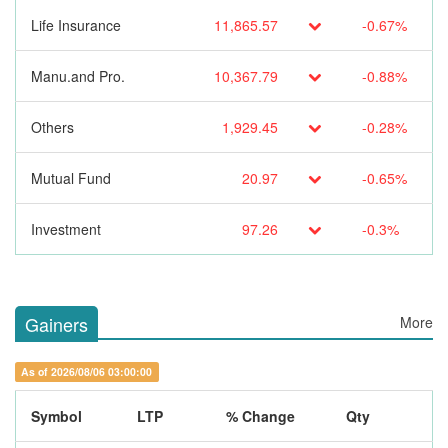
Life Insurance
11,865.57
-0.67%
Manu.and Pro.
10,367.79
-0.88%
Others
1,929.45
-0.28%
Mutual Fund
20.97
-0.65%
Investment
97.26
-0.3%
Gainers
More
As of 2026/08/06 03:00:00
Symbol
LTP
% Change
Qty