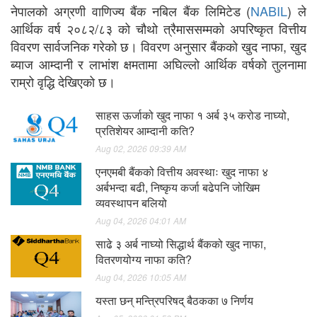
नेपालको अग्रणी वाणिज्य बैंक नबिल बैंक लिमिटेड (
NABIL
) ले
आर्थिक वर्ष २०८२/८३ को चौथो त्रैमाससम्मको अपरिष्कृत वित्तीय
विवरण सार्वजनिक गरेको छ। विवरण अनुसार बैंकको खुद नाफा, खुद
ब्याज आम्दानी र लाभांश क्षमतामा अघिल्लो आर्थिक वर्षको तुलनामा
राम्रो वृद्धि देखिएको छ।
साहस ऊर्जाको खुद नाफा १ अर्ब ३५ करोड नाघ्यो,
प्रतिशेयर आम्दानी कति?
Aug 02, 2026 09:39 AM
एनएमबी बैंकको वित्तीय अवस्थाः खुद नाफा ४
अर्बभन्दा बढी, निष्कृय कर्जा बढेपनि जोखिम
व्यवस्थापन बलियो
Aug 04, 2026 04:01 AM
साढे ३ अर्ब नाघ्यो सिद्धार्थ बैंकको खुद नाफा,
वितरणयोग्य नाफा कति?
Aug 04, 2026 10:05 AM
यस्ता छन् मन्त्रिपरिषद् बैठकका ७ निर्णय