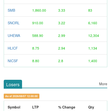
SMB
1,860.00
3.33
83
SNORL
910.00
3.22
6,160
UHEWA
588.90
2.99
12,304
HLICF
8.75
2.94
1,134
NICSF
8.80
2.8
1,400
Losers
More
As of 2026/08/07 12:00:00
Symbol
LTP
% Change
Qty