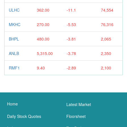
ULHC
362.00
-11.1
74,554
MKHC
270.00
-5.53
76,316
BHPL
480.00
-3.81
2,065
ANLB
5,315.00
-3.78
2,350
RMF1
9.40
-2.89
2,100
Home
Latest Market
Daily Stock Quotes
Floorsheet