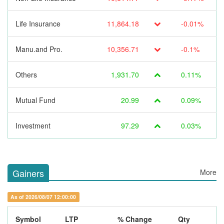
Life Insurance
11,864.18
-0.01%
Manu.and Pro.
10,356.71
-0.1%
Others
1,931.70
0.11%
Mutual Fund
20.99
0.09%
Investment
97.29
0.03%
Gainers
More
As of 2026/08/07 12:00:00
Symbol
LTP
% Change
Qty