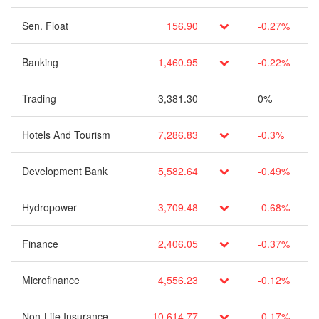
Sen. Float
156.90
-0.27%
Banking
1,460.95
-0.22%
Trading
3,381.30
0%
Hotels And Tourism
7,286.83
-0.3%
Development Bank
5,582.64
-0.49%
Hydropower
3,709.48
-0.68%
Finance
2,406.05
-0.37%
Microfinance
4,556.23
-0.12%
Non-Life Insurance
10,614.77
-0.17%