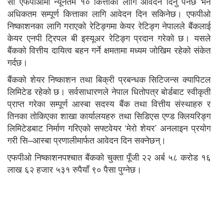
सो एफपीओमा न्यूनतम १० कित्ताका लागि आवेदन दिनु पर्नेछ भने
अधिकतम सम्पूर्ण कित्ताका लागि आवेदन दिन सकिनेछ। एफपीओ
निष्काशनका लागि गराएको रेटिङ्गमा केयर रेटिङ्ग नेपालले बैंकलाई
केयर एनपी ट्रिपल बी इस्यूअर रेटिङ्ग प्रदान गरेको छ। यसले
बैंकको वित्तीय दायित्व बहन गर्ने क्षमतामा मध्यम जोखिम रहेको संकेत
गर्दछ।
बैंकको शेयर निष्काशन तथा बिक्री प्रबन्धक सिटिजन्स क्यापिटल
लिमिटेड रहेको छ। सर्वसाधारणले नेपाल धितोपत्र बोर्डबाट स्वीकृती
प्राप्त गरेका सम्पूर्ण आस्बा सदस्य बैंक तथा वित्तीय संस्थाहरु र
तिनका तोकिएका शाखा कार्यालयहरु तथा सिडिएस एण्ड क्लियरिङ्ग
लिमिटेडबाट निर्माण गरिएको सफ्टवेयर ‘मेरो शेयर’ अनलाइन प्रयोग
गरी सि–आस्बा प्रणालीमार्फत आवेदन दिन सक्नेछन्।
एफपीओ निष्काशनपश्चात बैंकको चुक्ता पूँजी २२ अर्ब ५८ करोड १६
लाख ६२ हजार ५३१ रुपैयाँ ९० पैसा पुग्नेछ।