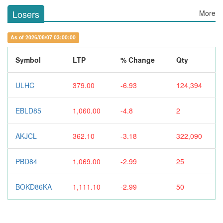
Losers
More
As of 2026/08/07 03:00:00
Symbol
LTP
% Change
Qty
ULHC
379.00
-6.93
124,394
EBLD85
1,060.00
-4.8
2
AKJCL
362.10
-3.18
322,090
PBD84
1,069.00
-2.99
25
BOKD86KA
1,111.10
-2.99
50