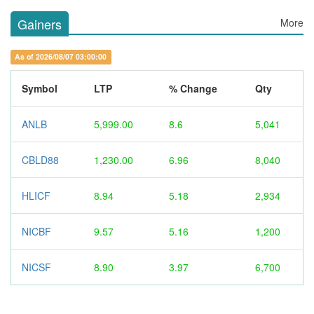
Gainers
More
As of 2026/08/07 03:00:00
Symbol
LTP
% Change
Qty
ANLB
5,999.00
8.6
5,041
CBLD88
1,230.00
6.96
8,040
HLICF
8.94
5.18
2,934
NICBF
9.57
5.16
1,200
NICSF
8.90
3.97
6,700