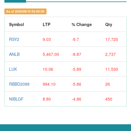
As of 2026/08/10 03:00:00
Symbol
LTP
% Change
Qty
RSY2
9.03
-9.7
17,720
ANLB
5,467.00
-8.87
2,737
LUK
10.06
-5.89
11,530
RBBD2088
994.10
-5.86
26
NIBLGF
8.80
-4.86
450