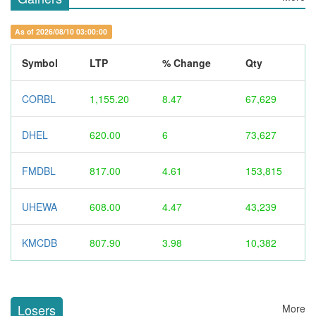
As of 2026/08/10 03:00:00
Symbol
LTP
% Change
Qty
CORBL
1,155.20
8.47
67,629
DHEL
620.00
6
73,627
FMDBL
817.00
4.61
153,815
UHEWA
608.00
4.47
43,239
KMCDB
807.90
3.98
10,382
Losers
More