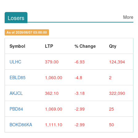
Losers
More
As of 2026/08/07 03:00:00
Symbol
LTP
% Change
Qty
ULHC
379.00
-6.93
124,394
EBLD85
1,060.00
-4.8
2
AKJCL
362.10
-3.18
322,090
PBD84
1,069.00
-2.99
25
BOKD86KA
1,111.10
-2.99
50