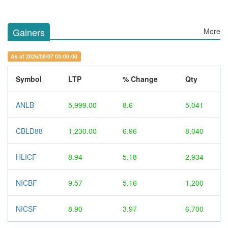
Gainers
More
As of 2026/08/07 03:00:00
Symbol
LTP
% Change
Qty
ANLB
5,999.00
8.6
5,041
CBLD88
1,230.00
6.96
8,040
HLICF
8.94
5.18
2,934
NICBF
9.57
5.16
1,200
NICSF
8.90
3.97
6,700