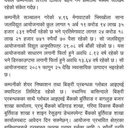
रहेको संकेत गर्दछ।
कम्पनीले सञ्चालन गरेको ४.९६ मेगावाटको भिमखोला साना
जलविद्युत आयोजनाको कुल लागत १ अर्ब १९ करोड ९४ लाख ३५
हजार ८३९ रुपैयाँ रहेको छ भने प्रतिमेगावाट लागत २४ करोड १८
लाख २१ हजार ७४१ रुपैयाँ ७० पैसा रहेको छ। सो जलविद्युत
आयोजनाको विद्युत अनुमतिपत्र २९.०८ वर्ष बाँकी रहेको छ। यस
आयोजनाको साधारण लगानी फिर्ता हुने अवधि ८.९२ वर्ष रहेको छ
भने डिस्काउण्टमा लगानी फिर्ता हुने अवधि १३.६४ वर्ष रहेको छ। सो
आयोजनाबाट २०८१ फागुन २५ देखि व्यवसायिक उत्पादन भइरहेको
छ।
कम्पनीको शेयर निष्काशन तथा बिक्री प्रबन्धक ग्लोबल आइएमई
क्यापिटल लिमिटेड रहेको छ। स्थानिय बासिन्दाले बिक्री
प्रबन्धकका साथै ग्लोबल आइएमई बैंकको बुर्तिवाङ र बागलुङ बजार
शाखा कार्यालय, प्रभु बैंकको बडिगाड शाखा, गरिमा विकास बैंकको
बुर्तिवाङ शाखा र शाइन रेसुङ्गा डेभलपमेन्ट बैंकको बुर्तिवाङ शाखा
कार्यालयबाट आवेदन दिन सक्नेछन्। आयोजना प्रभावित क्षेत्रका
बासिन्दाहरुले दरखास्त फाराम प्राप्त गर्नका लागि २ रुपैयाँ प्रति