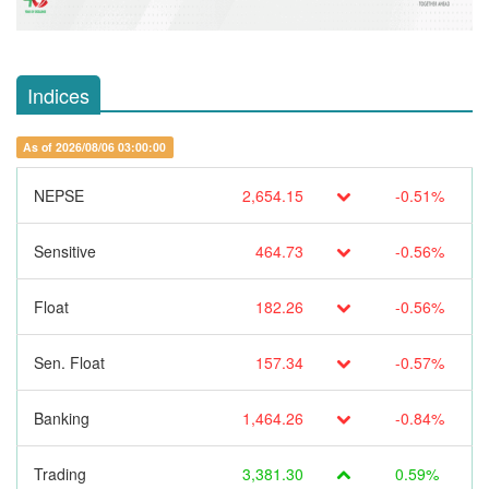
Indices
As of 2026/08/06 03:00:00
NEPSE
2,654.15
-0.51%
Sensitive
464.73
-0.56%
Float
182.26
-0.56%
Sen. Float
157.34
-0.57%
Banking
1,464.26
-0.84%
Trading
3,381.30
0.59%