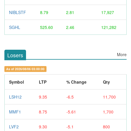
NIBLSTF
8.79
2.81
17,927
SGHL
525.60
2.46
121,282
Losers
More
As of 2026/08/06 03:00:00
Symbol
LTP
% Change
Qty
LSH12
9.35
-6.5
11,700
MMF1
8.75
-5.61
1,700
LVF2
9.30
-5.1
800