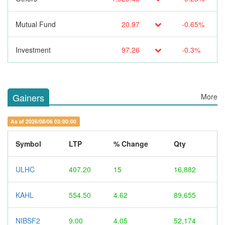
Mutual Fund
20.97
-0.65%
Investment
97.26
-0.3%
Gainers
More
As of 2026/08/06 03:00:00
Symbol
LTP
% Change
Qty
ULHC
407.20
15
16,882
KAHL
554.50
4.62
89,655
NIBSF2
9.00
4.05
52,174