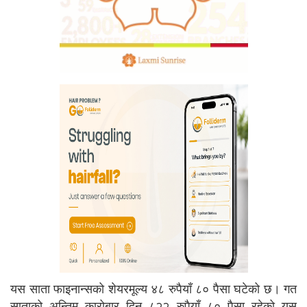
यस साता फाइनान्सको शेयरमूल्य ४८ रुपैयाँ ८० पैसा घटेको छ। गत
साताको अन्तिम कारोबार दिन ८२२ रुपैयाँ ८० पैसा रहेको यस