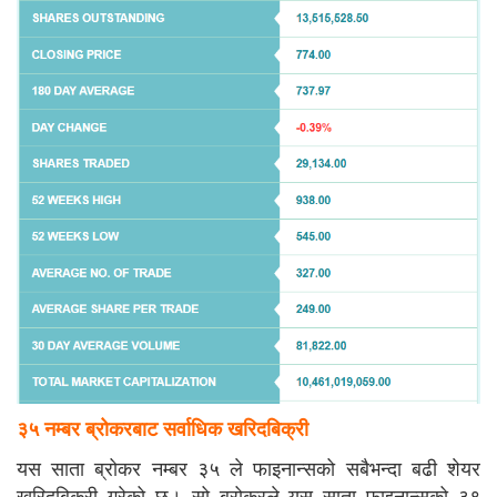
३५ नम्बर ब्रोकरबाट सर्वाधिक खरिदबिक्री
यस साता ब्रोकर नम्बर ३५ ले फाइनान्सको सबैभन्दा बढी शेयर
खरिदबिक्री गरेको छ। सो ब्रोकरले यस साता फाइनान्सको ३९