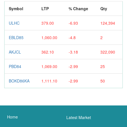
Symbol
LTP
% Change
Qty
ULHC
379.00
-6.93
124,394
EBLD85
1,060.00
-4.8
2
AKJCL
362.10
-3.18
322,090
PBD84
1,069.00
-2.99
25
BOKD86KA
1,111.10
-2.99
50
Home
Latest Market