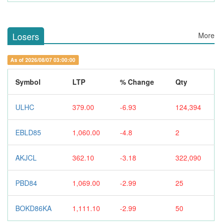
Losers
More
As of 2026/08/07 03:00:00
Symbol
LTP
% Change
Qty
ULHC
379.00
-6.93
124,394
EBLD85
1,060.00
-4.8
2
AKJCL
362.10
-3.18
322,090
PBD84
1,069.00
-2.99
25
BOKD86KA
1,111.10
-2.99
50