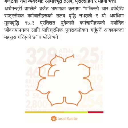
बजेटको नयाँ व्यवस्था: आधारभूत तलब, प्रोत्साहन र महँगी भत्ता
अर्थमन्त्री वाग्लेले बजेट भाषणका क्रममा “पछिल्लो चार वर्षदेखि
राष्ट्रसेवक कर्मचारीहरूको तलब वृद्धि नभएको र यो अवधिमा
मूल्यवृद्धि १७.३ प्रतिशत पुगेकाले कर्मचारीहरूको मर्यादित
जीवनयापनका लागि पारिश्रमिक पुनरावलोकन गर्नुपर्ने आवश्यकता
महसुस गरिएको छ” वाग्लेले भने।