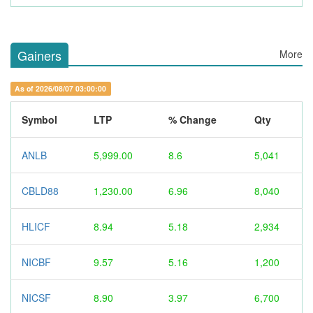
Gainers
More
As of 2026/08/07 03:00:00
Symbol
LTP
% Change
Qty
ANLB
5,999.00
8.6
5,041
CBLD88
1,230.00
6.96
8,040
HLICF
8.94
5.18
2,934
NICBF
9.57
5.16
1,200
NICSF
8.90
3.97
6,700