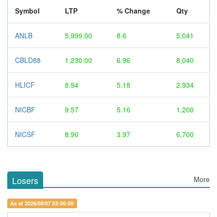
Symbol
LTP
% Change
Qty
ANLB
5,999.00
8.6
5,041
CBLD88
1,230.00
6.96
8,040
HLICF
8.94
5.18
2,934
NICBF
9.57
5.16
1,200
NICSF
8.90
3.97
6,700
Losers
More
As of 2026/08/07 03:00:00