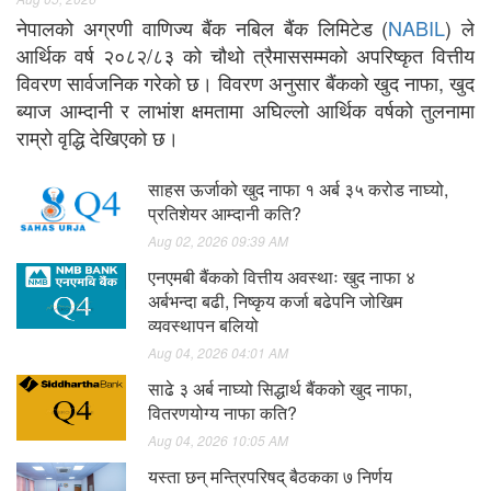
नेपालको अग्रणी वाणिज्य बैंक नबिल बैंक लिमिटेड (
NABIL
) ले
आर्थिक वर्ष २०८२/८३ को चौथो त्रैमाससम्मको अपरिष्कृत वित्तीय
विवरण सार्वजनिक गरेको छ। विवरण अनुसार बैंकको खुद नाफा, खुद
ब्याज आम्दानी र लाभांश क्षमतामा अघिल्लो आर्थिक वर्षको तुलनामा
राम्रो वृद्धि देखिएको छ।
साहस ऊर्जाको खुद नाफा १ अर्ब ३५ करोड नाघ्यो,
प्रतिशेयर आम्दानी कति?
Aug 02, 2026 09:39 AM
एनएमबी बैंकको वित्तीय अवस्थाः खुद नाफा ४
अर्बभन्दा बढी, निष्कृय कर्जा बढेपनि जोखिम
व्यवस्थापन बलियो
Aug 04, 2026 04:01 AM
साढे ३ अर्ब नाघ्यो सिद्धार्थ बैंकको खुद नाफा,
वितरणयोग्य नाफा कति?
Aug 04, 2026 10:05 AM
यस्ता छन् मन्त्रिपरिषद् बैठकका ७ निर्णय