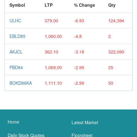
Symbol
LTP
% Change
Qty
ULHC
379.00
-6.93
124,394
EBLD85
1,060.00
-4.8
2
AKJCL
362.10
-3.18
322,090
PBD84
1,069.00
-2.99
25
BOKD86KA
1,111.10
-2.99
50
Home
Latest Market
Daily Stock Quotes
Floorsheet