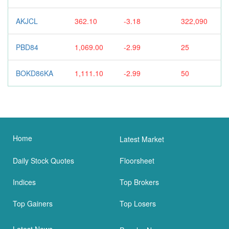
AKJCL
362.10
-3.18
322,090
PBD84
1,069.00
-2.99
25
BOKD86KA
1,111.10
-2.99
50
Home
Latest Market
Daily Stock Quotes
Floorsheet
Indices
Top Brokers
Top Gainers
Top Losers
Latest News