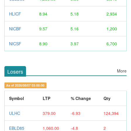
HLICF
8.94
5.18
2,934
NICBF
9.57
5.16
1,200
NICSF
8.90
3.97
6,700
Losers
More
As of 2026/08/07 03:00:00
Symbol
LTP
% Change
Qty
ULHC
379.00
-6.93
124,394
EBLD85
1,060.00
-4.8
2