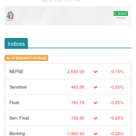
Indices
As of 2026/08/07 03:00:00
NEPSE
2,650.09
-0.15%
Sensitive
463.56
-0.25%
Float
181.79
-0.25%
Sen. Float
156.90
-0.28%
Banking
1,460.63
-0.24%