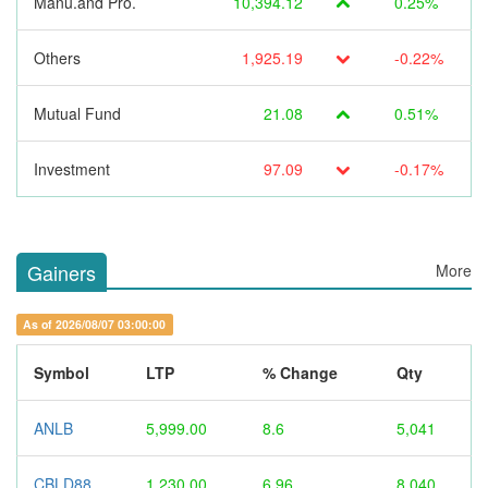
Manu.and Pro.
10,394.12
0.25%
Others
1,925.19
-0.22%
Mutual Fund
21.08
0.51%
Investment
97.09
-0.17%
Gainers
More
As of 2026/08/07 03:00:00
Symbol
LTP
% Change
Qty
ANLB
5,999.00
8.6
5,041
CBLD88
1,230.00
6.96
8,040