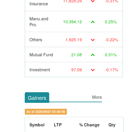
11,828.29
-0.31%
Insurance
Manu.and
10,394.12
0.25%
Pro.
Others
1,925.19
-0.22%
Mutual Fund
21.08
0.51%
Investment
97.09
-0.17%
Gainers
More
As of 2026/08/07 03:00:00
Symbol
LTP
% Change
Qty