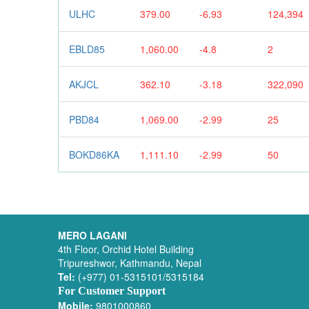
ULHC
379.00
-6.93
124,394
EBLD85
1,060.00
-4.8
2
AKJCL
362.10
-3.18
322,090
PBD84
1,069.00
-2.99
25
BOKD86KA
1,111.10
-2.99
50
MERO LAGANI
4th Floor, Orchid Hotel Building
Tripureshwor, Kathmandu, Nepal
Tel:
(+977) 01-5315101/5315184
For Customer Support
Mobile:
9801000860