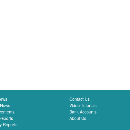
News
Contact Us
 News
Video Tutorials
cements
Bank Accounts
Reports
About Us
y Reports