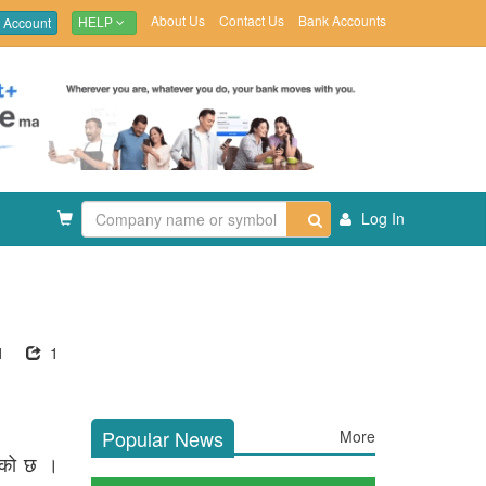
About Us
Contact Us
Bank Accounts
 Account
HELP
Log In
1
1
Popular News
More
रेको छ ।