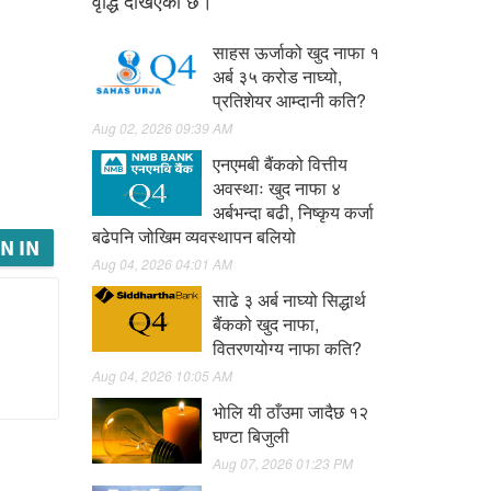
वृद्धि देखिएको छ।
साहस ऊर्जाको खुद नाफा १
अर्ब ३५ करोड नाघ्यो,
प्रतिशेयर आम्दानी कति?
Aug 02, 2026 09:39 AM
एनएमबी बैंकको वित्तीय
अवस्थाः खुद नाफा ४
अर्बभन्दा बढी, निष्कृय कर्जा
बढेपनि जोखिम व्यवस्थापन बलियो
N IN
Aug 04, 2026 04:01 AM
साढे ३ अर्ब नाघ्यो सिद्धार्थ
बैंकको खुद नाफा,
वितरणयोग्य नाफा कति?
Aug 04, 2026 10:05 AM
भाेलि यी ठाँउमा जादैछ १२
घण्टा बिजुली
Aug 07, 2026 01:23 PM