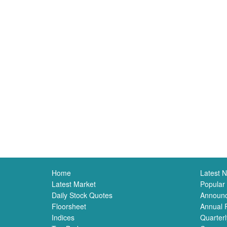
Home
Latest 
Latest Market
Popular
Daily Stock Quotes
Announ
Floorsheet
Annual 
Indices
Quarterl