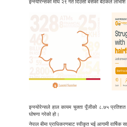
इन्स्योरेन्सको माघ २९ गते दिउसो बसेको बैठकले लाभांश व
इन्स्योरेन्सले हाल कायम चुक्ता पूँजीको ८.७५ प्रत
घोषणा गरेको हो।
नेपाल बीमा प्राधिकरणबाट स्वीकृत भई आगामी वार्षिक 