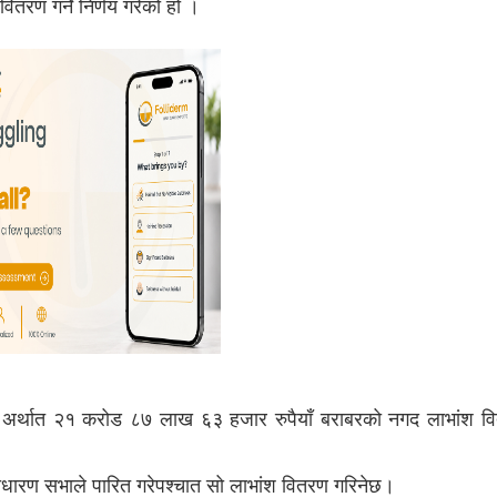
ितरण गर्ने निर्णय गरेको हो ।
िशत अर्थात २१ करोड ८७ लाख ६३ हजार रुपैयाँ बराबरको नगद लाभांश वित
साधारण सभाले पारित गरेपश्चात सो लाभांश वितरण गरिनेछ।