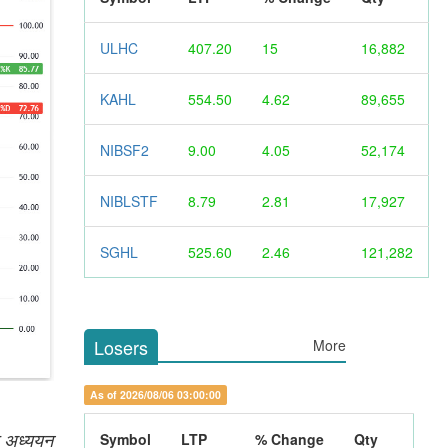
ULHC
407.20
15
16,882
KAHL
554.50
4.62
89,655
NIBSF2
9.00
4.05
52,174
NIBLSTF
8.79
2.81
17,927
SGHL
525.60
2.46
121,282
Losers
More
As of 2026/08/06 03:00:00
प अध्ययन
Symbol
LTP
% Change
Qty