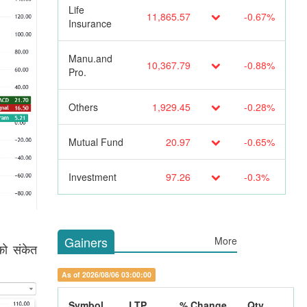
Life
11,865.57
-0.67%
Insurance
Manu.and
10,367.79
-0.88%
Pro.
Others
1,929.45
-0.28%
Mutual Fund
20.97
-0.65%
Investment
97.26
-0.3%
Gainers
More
को संकेत
As of 2026/08/06 03:00:00
Symbol
LTP
% Change
Qty