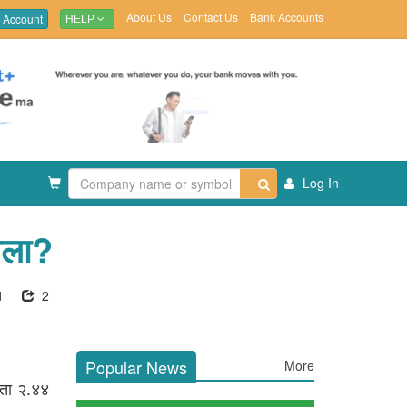
About Us
Contact Us
Bank Accounts
 Account
HELP
Log In
ोला?
1
2
Popular News
More
ाता २.४४