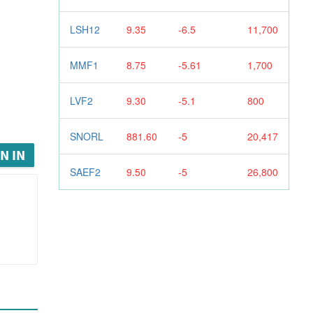
LSH12
9.35
-6.5
11,700
MMF1
8.75
-5.61
1,700
LVF2
9.30
-5.1
800
SNORL
881.60
-5
20,417
N IN
SAEF2
9.50
-5
26,800