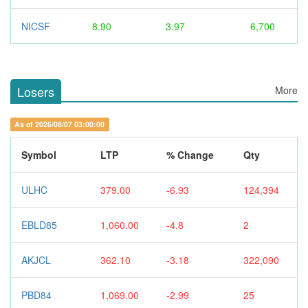
NICSF
8.90
3.97
6,700
Losers
More
As of 2026/08/07 03:00:00
Symbol
LTP
% Change
Qty
ULHC
379.00
-6.93
124,394
EBLD85
1,060.00
-4.8
2
AKJCL
362.10
-3.18
322,090
PBD84
1,069.00
-2.99
25