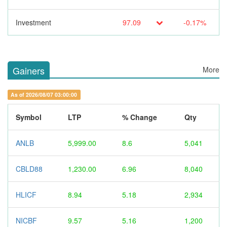
Investment
97.09
-0.17%
Gainers
More
As of 2026/08/07 03:00:00
Symbol
LTP
% Change
Qty
ANLB
5,999.00
8.6
5,041
CBLD88
1,230.00
6.96
8,040
HLICF
8.94
5.18
2,934
NICBF
9.57
5.16
1,200