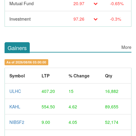
Mutual Fund
20.97
-0.65%
Investment
97.26
-0.3%
Gainers
More
As of 2026/08/06 03:00:00
Symbol
LTP
% Change
Qty
ULHC
407.20
15
16,882
KAHL
554.50
4.62
89,655
NIBSF2
9.00
4.05
52,174