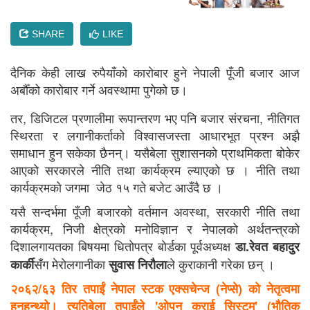
SHARE
LIKE
दैनिक केही लाख रुपैयाँको कारोबार हुने नेपाली पूँजी बजार आज
अर्बौँको कारोबार गर्ने अवस्थामा पुगेको छ।
तर, डिजिटल प्रणालीमा रूपान्तरण भए पनि बजार संरचना, नीतिगत
स्थिरता र लगानीकर्ताको विश्वासजस्ता आधारभूत प्रश्न अझै
समाधान हुन सकेका छैनन्। यसैबेला सुशासनकाे प्राथमिकता बाेकेर
आएकाे सरकारले नीति तथा कार्यक्रम ल्याएकाे छ । नीति तथा
कार्यक्रमकाे जगमा जेठ १५ गते बजेट आउँदै छ ।
यसै सन्दर्भमा पूँजी बजारको वर्तमान अवस्था, सरकारी नीति तथा
कार्यक्रम, निजी क्षेत्रको मनोविज्ञान र नेपालको अर्थतन्त्रको
दिशालगायतका बिषयमा धिताेपत्र बाेर्डका पूर्वअध्यक्ष
डा.रेवत बहादुर
सँग मेराेलगानीका
ले कुराकानी गरेका छन् ।
कार्की
सुवास निराैला
२०६२/६३ तिर तपाईं नेपाल स्टक एक्सचेन्ज (नेप्से) को नेतृत्वमा
हुनुहुन्थ्यो। त्यतिबेला तपाईंले 'ओपन क्राई सिस्टम' (भौतिक