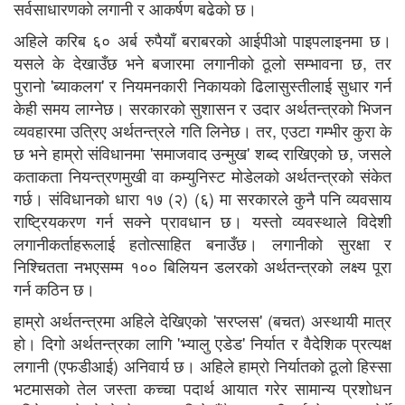
सर्वसाधारणको लगानी र आकर्षण बढेको छ।
अहिले करिब ६० अर्ब रुपैयाँ बराबरको आईपीओ पाइपलाइनमा छ।
यसले के देखाउँछ भने बजारमा लगानीको ठूलो सम्भावना छ, तर
पुरानो 'ब्याकलग' र नियमनकारी निकायको ढिलासुस्तीलाई सुधार गर्न
केही समय लाग्नेछ। सरकारको सुशासन र उदार अर्थतन्त्रको भिजन
व्यवहारमा उत्रिए अर्थतन्त्रले गति लिनेछ। तर, एउटा गम्भीर कुरा के
छ भने हाम्रो संविधानमा 'समाजवाद उन्मुख' शब्द राखिएको छ, जसले
कताकता नियन्त्रणमुखी वा कम्युनिस्ट मोडेलको अर्थतन्त्रको संकेत
गर्छ। संविधानको धारा १७ (२) (६) मा सरकारले कुनै पनि व्यवसाय
राष्ट्रियकरण गर्न सक्ने प्रावधान छ। यस्तो व्यवस्थाले विदेशी
लगानीकर्ताहरूलाई हतोत्साहित बनाउँछ। लगानीको सुरक्षा र
निश्चितता नभएसम्म १०० बिलियन डलरको अर्थतन्त्रको लक्ष्य पूरा
गर्न कठिन छ।
हाम्रो अर्थतन्त्रमा अहिले देखिएको 'सरप्लस' (बचत) अस्थायी मात्र
हो। दिगो अर्थतन्त्रका लागि 'भ्यालु एडेड' निर्यात र वैदेशिक प्रत्यक्ष
लगानी (एफडीआई) अनिवार्य छ। अहिले हाम्रो निर्यातको ठूलो हिस्सा
भटमासको तेल जस्ता कच्चा पदार्थ आयात गरेर सामान्य प्रशोधन