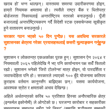
खराब हो' भन्न थाल्छन्। वास्तवमा समस्या उदारीकरणमा होइन,
हाम्रो नियामक क्षमतामा हो। त्यसैले राष्ट्र बैंक र धितोपत्र
बोर्डजस्ता निकायलाई अन्तर्राष्ट्रिय स्तरको बनाउनुपर्छ। पूँजी
बजारलाई अन्तर्राष्ट्रियकरण गर्दै विदेशी स्टक एक्सचेन्जमा सूचीकृत
हुने वातावरण बनाउनुपर्छ।
सरकार गठन भएको ५० दिन पुग्दैछ। यस अवधिमा सरकारले
सुशासनका क्षेत्रमा गरेका प्रयासहरूलाई कसरी मूल्याङ्कन गर्नुहुन्छ
?
सुशासन र लोकतन्त्र एकअर्काका पूरक हुन्। सुशासन ऐन २०६४ र
नियमावली २०६५ पहिलेदेखि नै भए पनि कार्यान्वयन पक्ष सधैँ फितलो
रह्यो। सुशासन भनेको 'जिरो टोलरेन्स' मात्र होइन, यो पारदर्शिता र
जवाफदेहिता पनि हो। सरकारले ल्याएको १०० बुँदे योजनामा कतिपय
कुराहरू वर्तमान कानुनसँग बाझिएका छन्। यसमा कार्ययोजना,
आवश्यक स्रोत र क्षमताको अभाव देखिन्छ।
अहिले अर्थतन्त्रको करिब ५० प्रतिशत हिस्सा अनौपचारिक क्षेत्र
(इन्फर्मल इकोनोमी) ले ओगटेको छ। घरजग्गा कारोबार र सहकारीका
समस्याहरू समाधान नहुँदा 'ग्रे लिस्ट' (सम्पत्ति शुद्धीकरण सम्बन्धी