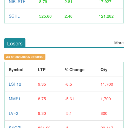
NIBLSTF
8.79
2.81
17,927
SGHL
525.60
2.46
121,282
Losers
More
As of 2026/08/06 03:00:00
Symbol
LTP
% Change
Qty
LSH12
9.35
-6.5
11,700
MMF1
8.75
-5.61
1,700
LVF2
9.30
-5.1
800
SNORL
881.60
-5
20,417