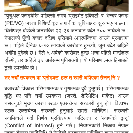
म्युचुअल फण्डदेखि पछिल्लो समय 'प्राइभेट इक्विटी' र 'भेन्चर फण्ड'
(PE/VC) जस्ता विशिष्टीकृत लगानीका सुविधाहरू सुरु भएका छन्।
धितोपत्र बोर्डको जनशक्ति २२-२३ जनाबाट बढेर १०० नाघेको छ।
नेपालको पूँजी बजार दक्षिण एसियामै अग्रपंक्तिमा आउने प्रयासमा
छ। पहिले दैनिक ८-१० लाखको कारोबार हुन्थ्यो, जुन बढेर अहिले
अर्बौँमा पुगेको छ। मैले ५ अर्बको कारोबार हुन्छ भन्दा पहिले मान्छेहरू
हाँस्थे, तर अहिले ३२ अर्बसम्म पुगिसक्यो। यो परिमाणात्मक हिसाबले
ठूलो उपलब्धि हो।
तर नयाँ उपकरण वा 'प्रोडक्ट' हरू त खासै थपिएका छैनन् नि ?
बजारको विकास परिमाणात्मक र गुणात्मक दुवै हुनुपर्छ। परिमाणात्मक
वृद्धि भए पनि नयाँ उपकरण (जस्तै: डेरिभेटिभ मार्केट) आउन
नसक्नुको मुख्य कारण स्टक एक्सचेन्ज सरकारी हुनु हो। विश्वभर
स्टक एक्सचेन्ज सरकारी हुनुलाई राम्रो मानिँदैन। सरकारी
स्वामित्वले गर्दा निर्णय प्रक्रियामा जटिलता र 'स्वार्थको द्वन्द्व'
(Conflict of Interest) हुने गर्छ। नियमनकारी निकाय नेपाल
राष्ट्र बैंकका प्रतिनिधि नै नेप्सेको सञ्चालक समितिमा बस्नु उपयुक्त