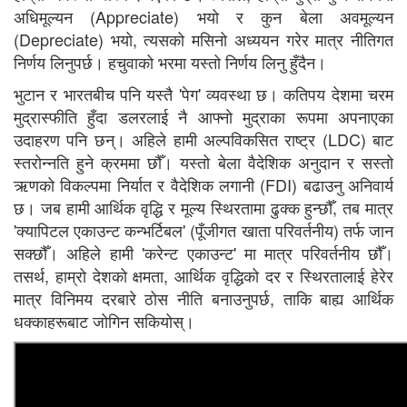
अधिमूल्यन (Appreciate) भयो र कुन बेला अवमूल्यन
(Depreciate) भयो, त्यसको मसिनो अध्ययन गरेर मात्र नीतिगत
निर्णय लिनुपर्छ। हचुवाको भरमा यस्तो निर्णय लिनु हुँदैन।
भुटान र भारतबीच पनि यस्तै 'पेग' व्यवस्था छ। कतिपय देशमा चरम
मुद्रास्फीति हुँदा डलरलाई नै आफ्नो मुद्राका रूपमा अपनाएका
उदाहरण पनि छन्। अहिले हामी अल्पविकसित राष्ट्र (LDC) बाट
स्तरोन्नति हुने क्रममा छौँ। यस्तो बेला वैदेशिक अनुदान र सस्तो
ऋणको विकल्पमा निर्यात र वैदेशिक लगानी (FDI) बढाउनु अनिवार्य
छ। जब हामी आर्थिक वृद्धि र मूल्य स्थिरतामा ढुक्क हुन्छौँ, तब मात्र
'क्यापिटल एकाउन्ट कन्भर्टिबल' (पूँजीगत खाता परिवर्तनीय) तर्फ जान
सक्छौँ। अहिले हामी 'करेन्ट एकाउन्ट' मा मात्र परिवर्तनीय छौँ।
तसर्थ, हाम्रो देशको क्षमता, आर्थिक वृद्धिको दर र स्थिरतालाई हेरेर
मात्र विनिमय दरबारे ठोस नीति बनाउनुपर्छ, ताकि बाह्य आर्थिक
धक्काहरूबाट जोगिन सकियोस्।