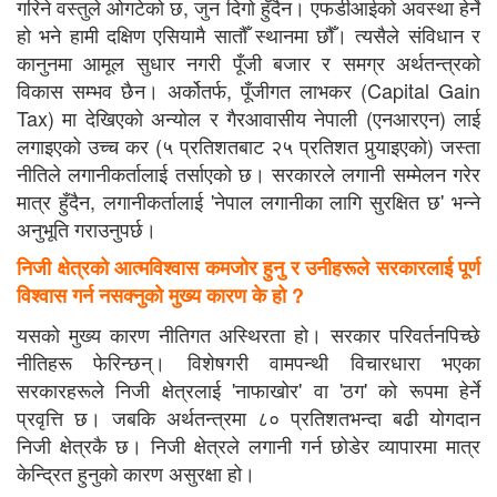
गरिने वस्तुले ओगटेको छ, जुन दिगो हुँदैन। एफडीआईको अवस्था हेर्ने
हो भने हामी दक्षिण एसियामै सातौँ स्थानमा छौँ। त्यसैले संविधान र
कानुनमा आमूल सुधार नगरी पूँजी बजार र समग्र अर्थतन्त्रको
विकास सम्भव छैन। अर्कोतर्फ, पूँजीगत लाभकर (Capital Gain
Tax) मा देखिएको अन्योल र गैरआवासीय नेपाली (एनआरएन) लाई
लगाइएको उच्च कर (५ प्रतिशतबाट २५ प्रतिशत पुर्‍याइएको) जस्ता
नीतिले लगानीकर्तालाई तर्साएको छ। सरकारले लगानी सम्मेलन गरेर
मात्र हुँदैन, लगानीकर्तालाई 'नेपाल लगानीका लागि सुरक्षित छ' भन्ने
अनुभूति गराउनुपर्छ।
निजी क्षेत्रको आत्मविश्वास कमजोर हुनु र उनीहरूले सरकारलाई पूर्ण
विश्वास गर्न नसक्नुको मुख्य कारण के हो ?
यसको मुख्य कारण नीतिगत अस्थिरता हो। सरकार परिवर्तनपिच्छे
नीतिहरू फेरिन्छन्। विशेषगरी वामपन्थी विचारधारा भएका
सरकारहरूले निजी क्षेत्रलाई 'नाफाखोर' वा 'ठग' को रूपमा हेर्ने
प्रवृत्ति छ। जबकि अर्थतन्त्रमा ८० प्रतिशतभन्दा बढी योगदान
निजी क्षेत्रकै छ। निजी क्षेत्रले लगानी गर्न छोडेर व्यापारमा मात्र
केन्द्रित हुनुको कारण असुरक्षा हो।