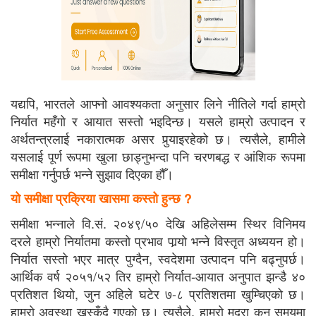
यद्यपि, भारतले आफ्नो आवश्यकता अनुसार लिने नीतिले गर्दा हाम्रो
निर्यात महँगो र आयात सस्तो भइदिन्छ। यसले हाम्रो उत्पादन र
अर्थतन्त्रलाई नकारात्मक असर पुर्‍याइरहेको छ। त्यसैले, हामीले
यसलाई पूर्ण रूपमा खुला छाड्नुभन्दा पनि चरणबद्ध र आंशिक रूपमा
समीक्षा गर्नुपर्छ भन्ने सुझाव दिएका हौँ।
यो समीक्षा प्रक्रिया खासमा कस्तो हुन्छ ?
समीक्षा भन्नाले वि.सं. २०४९/५० देखि अहिलेसम्म स्थिर विनिमय
दरले हाम्रो निर्यातमा कस्तो प्रभाव पार्‍यो भन्ने विस्तृत अध्ययन हो।
निर्यात सस्तो भएर मात्र पुग्दैन, स्वदेशमा उत्पादन पनि बढ्नुपर्छ।
आर्थिक वर्ष २०५१/५२ तिर हाम्रो निर्यात-आयात अनुपात झन्डै ४०
प्रतिशत थियो, जुन अहिले घटेर ७-८ प्रतिशतमा खुम्चिएको छ।
हाम्रो अवस्था खस्कँदै गएको छ। त्यसैले, हाम्रो मुद्रा कुन समयमा