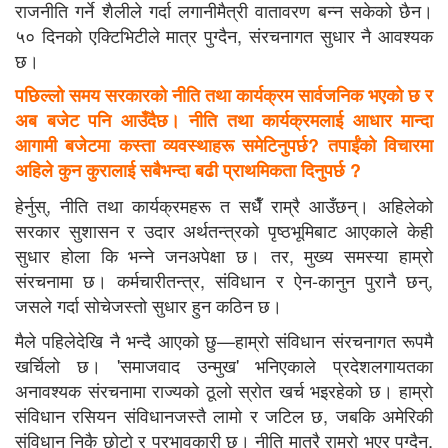
राजनीति गर्ने शैलीले गर्दा लगानीमैत्री वातावरण बन्न सकेको छैन।
५० दिनको एक्टिभिटीले मात्र पुग्दैन, संरचनागत सुधार नै आवश्यक
छ।
पछिल्लो समय सरकारको नीति तथा कार्यक्रम सार्वजनिक भएको छ र
अब बजेट पनि आउँदैछ। नीति तथा कार्यक्रमलाई आधार मान्दा
आगामी बजेटमा कस्ता व्यवस्थाहरू समेटिनुपर्छ? तपाईंको विचारमा
अहिले कुन कुरालाई सबैभन्दा बढी प्राथमिकता दिनुपर्छ ?
हेर्नुस्, नीति तथा कार्यक्रमहरू त सधैँ राम्रै आउँछन्। अहिलेको
सरकार सुशासन र उदार अर्थतन्त्रको पृष्ठभूमिबाट आएकाले केही
सुधार होला कि भन्ने जनअपेक्षा छ। तर, मुख्य समस्या हाम्रो
संरचनामा छ। कर्मचारीतन्त्र, संविधान र ऐन-कानुन पुरानै छन्,
जसले गर्दा सोचेजस्तो सुधार हुन कठिन छ।
मैले पहिलेदेखि नै भन्दै आएको छु—हाम्रो संविधान संरचनागत रूपमै
खर्चिलो छ। 'समाजवाद उन्मुख' भनिएकाले प्रदेशलगायतका
अनावश्यक संरचनामा राज्यको ठूलो स्रोत खर्च भइरहेको छ। हाम्रो
संविधान रसियन संविधानजस्तै लामो र जटिल छ, जबकि अमेरिकी
संविधान निकै छोटो र प्रभावकारी छ। नीति मात्रै राम्रो भएर पुग्दैन,