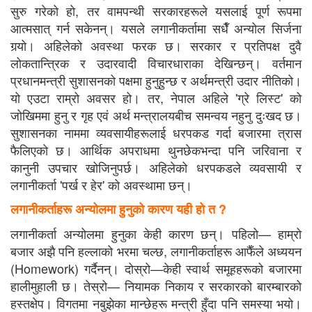
सुरु गरेको हो, तर वामपन्थी सरकारहरूले यसलाई पूर्ण रूपमा
आत्मसात् गर्न सकेनन्। यसले लगानीकर्तामा सधैँ अन्योल सिर्जना
गर्‍यो। अहिलेको अवस्था फरक छ। सरकार र प्रतिपक्ष दुवै
लोकतान्त्रिक र उदारवादी विचारधाराका देखिन्छन्। वर्तमान
प्रधानमन्त्री सुशासनको पक्षमा हुनुहुन्छ र अर्थमन्त्री उदार नीतिको।
यो एउटा राम्रो अवसर हो। तर, नेपाल अहिले 'ग्रे लिस्ट' को
जोखिममा हुनु र गृह एवं अर्थ मन्त्रालयबीच समन्वय नहुनु दुःखद छ।
सुशासनका नाममा व्यवसायीहरूलाई धरपकड गर्दा बजारमा त्रास
फैलिएको छ। आर्थिक अपराधमा थुनछेकभन्दा पनि जरिवाना र
कानुनी उपचार खोजिनुपर्छ। अहिलेको धरपकडले व्यवसायी र
लगानीकर्ता 'पर्ख र हेर' को अवस्थामा छन्।
लगानीकर्ताहरू अन्योलमा हुनुको कारण यही हो त ?
लगानीकर्ता अन्योलमा हुनुका केही कारण छन्। पहिलो— हाम्रो
बजार अझै पनि हल्लाको भरमा चल्छ, लगानीकर्ताहरू आफैँले अध्ययन
(Homework) गर्दैनन्। दोस्रो—केही स्वार्थ समूहहरूको बजारमा
हालीमुहाली छ। तेस्रो— नियामक निकाय र सरकारको बारम्बारको
हस्तक्षेप। विगतमा नबुझेका मान्छेहरू मन्त्री हुँदा पनि समस्या भयो।