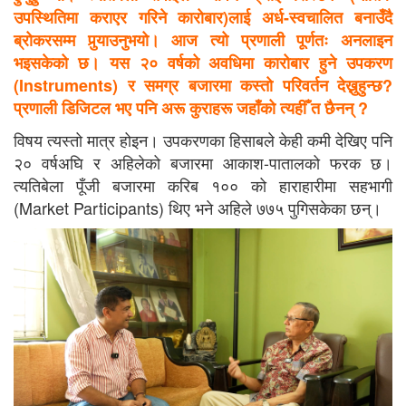
उपस्थितिमा कराएर गरिने कारोबार)लाई अर्ध-स्वचालित बनाउँदै
ब्रोकरसम्म पुर्‍याउनुभयो। आज त्यो प्रणाली पूर्णतः अनलाइन
भइसकेको छ। यस २० वर्षको अवधिमा कारोबार हुने उपकरण
(Instruments) र समग्र बजारमा कस्तो परिवर्तन देख्नुहुन्छ?
प्रणाली डिजिटल भए पनि अरू कुराहरू जहाँको त्यहीँ त छैनन् ?
विषय त्यस्तो मात्र होइन। उपकरणका हिसाबले केही कमी देखिए पनि
२० वर्षअघि र अहिलेको बजारमा आकाश-पातालको फरक छ।
त्यतिबेला पूँजी बजारमा करिब १०० को हाराहारीमा सहभागी
(Market Participants) थिए भने अहिले ७७५ पुगिसकेका छन्।