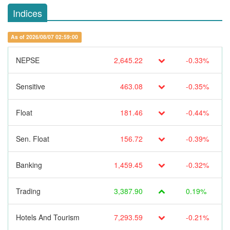
Indices
As of 2026/08/07 02:59:00
NEPSE
2,645.22
-0.33%
Sensitive
463.08
-0.35%
Float
181.46
-0.44%
Sen. Float
156.72
-0.39%
Banking
1,459.45
-0.32%
Trading
3,387.90
0.19%
Hotels And Tourism
7,293.59
-0.21%