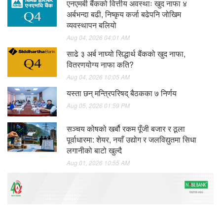
एनएमबी बैंकको वित्तीय अवस्थाः खुद नाफा ४
अर्बभन्दा बढी, निष्कृय कर्जा बढेपनि जोखिम
व्यवस्थापन बलियो
Aug 04, 2026 04:01 AM
साढे ३ अर्ब नाघ्यो सिद्धार्थ बैंकको खुद नाफा,
वितरणयोग्य नाफा कति?
Aug 04, 2026 10:05 AM
यस्ता छन् मन्त्रिपरिषद् बैठकका ७ निर्णय
Aug 05, 2026 01:59 PM
सञ्चय कोषको खर्बौ रकम पूँजी बजार र ठूला
पूर्वाधारमा: शेयर, नयाँ उद्योग र जलविद्युतमा सिधा
लगानीको बाटो खुल्दै
Aug 01, 2026 10:55 AM