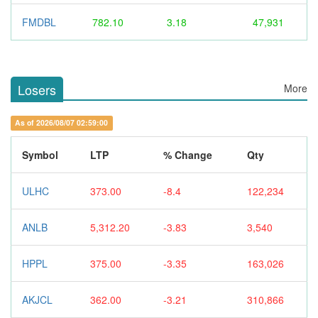
FMDBL
782.10
3.18
47,931
Losers
More
As of 2026/08/07 02:59:00
Symbol
LTP
% Change
Qty
ULHC
373.00
-8.4
122,234
ANLB
5,312.20
-3.83
3,540
HPPL
375.00
-3.35
163,026
AKJCL
362.00
-3.21
310,866