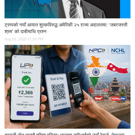
ट्रम्पको नयाँ आयात शुल्कविरुद्ध अमेरिकी २५ राज्य अदालतमा: ‘जबरजस्ती
श्रम’ को दाबीमाथि प्रश्न
Aug 05, 2026 01:35 PM
कागजी नोट छाड्दै दक्षिण एसिया: भारतमा युपीआईको नयाँ रेकर्ड, नेपालमा