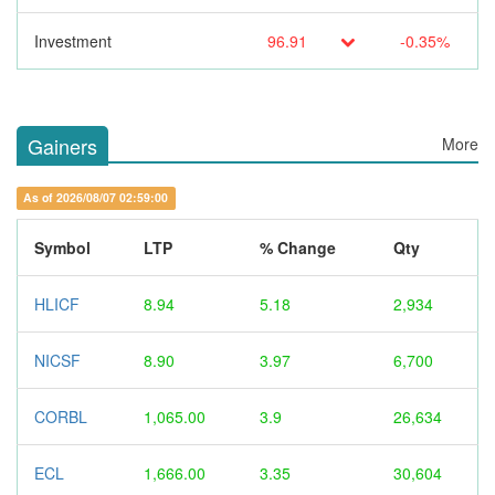
Investment
96.91
-0.35%
Gainers
More
As of 2026/08/07 02:59:00
Symbol
LTP
% Change
Qty
HLICF
8.94
5.18
2,934
NICSF
8.90
3.97
6,700
CORBL
1,065.00
3.9
26,634
ECL
1,666.00
3.35
30,604