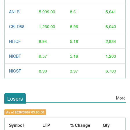
ANLB
5,999.00
8.6
5,041
CBLD88
1,230.00
6.96
8,040
HLICF
8.94
5.18
2,934
NICBF
9.57
5.16
1,200
NICSF
8.90
3.97
6,700
Losers
More
As of 2026/08/07 03:00:00
Symbol
LTP
% Change
Qty