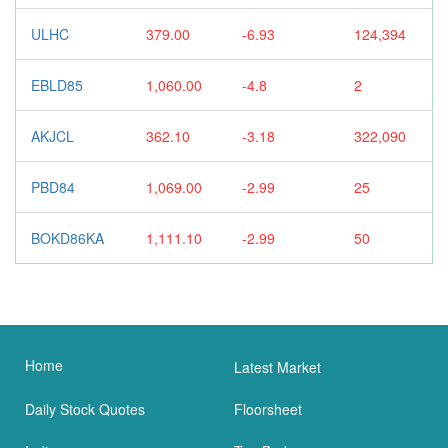
ULHC
379.00
-6.93
124,394
EBLD85
1,060.00
-4.8
2
AKJCL
362.10
-3.18
322,090
PBD84
1,069.00
-2.99
25
BOKD86KA
1,111.10
-2.99
50
Home
Latest Market
Daily Stock Quotes
Floorsheet