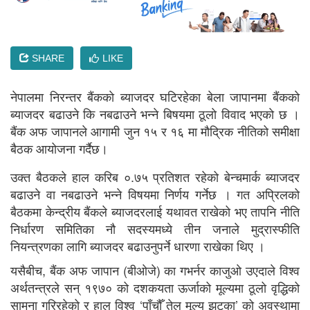
SHARE
LIKE
नेपालमा निरन्तर बैंककाे ब्याजदर घटिरहेका बेला जापानमा बैंककाे
ब्याजदर बढाउने कि नबढाउने भन्ने बिषयमा ठूलाे विवाद भएकाे छ ।
बैंक अफ जापानले आगामी जुन १५ र १६ मा मौद्रिक नीतिको समीक्षा
बैठक आयोजना गर्दैछ।
उक्त बैठकले हाल करिब ०.७५ प्रतिशत रहेको बेन्चमार्क ब्याजदर
बढाउने वा नबढाउने भन्ने विषयमा निर्णय गर्नेछ । गत अप्रिलको
बैठकमा केन्द्रीय बैंकले ब्याजदरलाई यथावत राखेको भए तापनि नीति
निर्धारण समितिका नौ सदस्यमध्ये तीन जनाले मुद्रास्फीति
नियन्त्रणका लागि ब्याजदर बढाउनुपर्ने धारणा राखेका थिए ।
यसैबीच, बैंक अफ जापान (बीओजे) का गभर्नर काजुओ उएदाले विश्व
अर्थतन्त्रले सन् १९७० को दशकयता ऊर्जाको मूल्यमा ठूलो वृद्धिको
सामना गरिरहेको र हाल विश्व ‘पाँचौँ तेल मूल्य झट्का’ को अवस्थामा