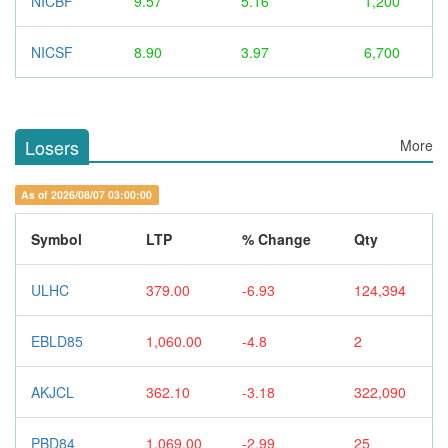
NICBF
9.57
5.16
1,200
NICSF
8.90
3.97
6,700
Losers
More
As of 2026/08/07 03:00:00
Symbol
LTP
% Change
Qty
ULHC
379.00
-6.93
124,394
EBLD85
1,060.00
-4.8
2
AKJCL
362.10
-3.18
322,090
PBD84
1,069.00
-2.99
25