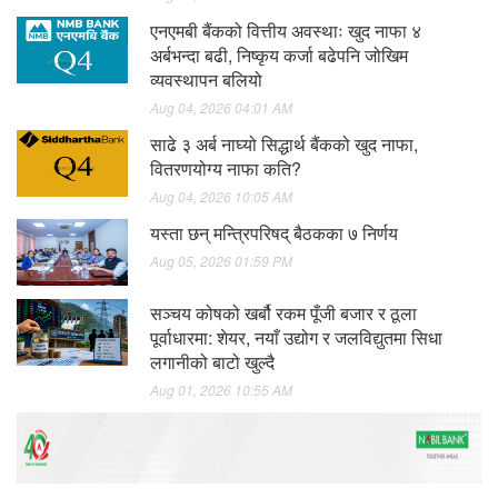
एनएमबी बैंकको वित्तीय अवस्थाः खुद नाफा ४
अर्बभन्दा बढी, निष्कृय कर्जा बढेपनि जोखिम
व्यवस्थापन बलियो
Aug 04, 2026 04:01 AM
साढे ३ अर्ब नाघ्यो सिद्धार्थ बैंकको खुद नाफा,
वितरणयोग्य नाफा कति?
Aug 04, 2026 10:05 AM
यस्ता छन् मन्त्रिपरिषद् बैठकका ७ निर्णय
Aug 05, 2026 01:59 PM
सञ्चय कोषको खर्बौ रकम पूँजी बजार र ठूला
पूर्वाधारमा: शेयर, नयाँ उद्योग र जलविद्युतमा सिधा
लगानीको बाटो खुल्दै
Aug 01, 2026 10:55 AM