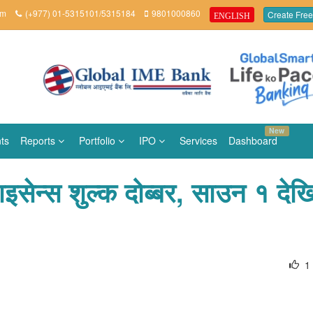
om
(+977) 01-5315101/5315184
9801000860
Create Free
ENGLISH
New
ts
Reports
Portfolio
IPO
Services
Dashboard
सेन्स शुल्क दोब्बर, साउन १ देखि 
1