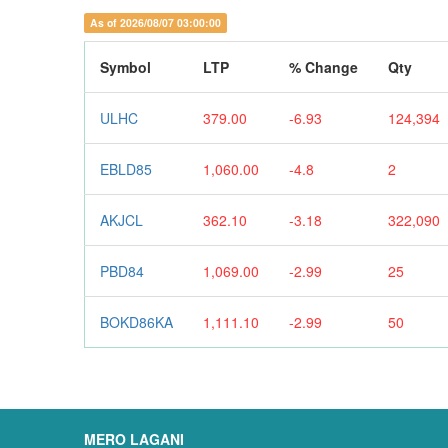
As of 2026/08/07 03:00:00
Symbol
LTP
% Change
Qty
ULHC
379.00
-6.93
124,394
EBLD85
1,060.00
-4.8
2
AKJCL
362.10
-3.18
322,090
PBD84
1,069.00
-2.99
25
BOKD86KA
1,111.10
-2.99
50
MERO LAGANI