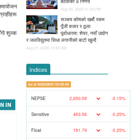
बैठकका ७ निर्णय
 समायोजन
Aug 05, 2026 01:59 PM
्राहीहरू
सञ्चय कोषको खर्बौ रकम
पूँजी बजार र ठूला
गो शुल्क
पूर्वाधारमा: शेयर, नयाँ उद्योग
र जलविद्युतमा सिधा लगानीको बाटो खुल्दै
Aug 01, 2026 10:55 AM
Indices
As of 2026/08/07 03:00:00
NEPSE
2,650.09
-0.15%
N IN
Sensitive
463.56
-0.25%
Float
181.79
-0.25%