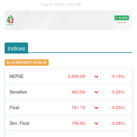
Aug 01, 2026 10:55 AM
Indices
As of 2026/08/07 03:00:00
NEPSE
2,650.09
-0.15%
Sensitive
463.56
-0.25%
Float
181.79
-0.25%
Sen. Float
156.90
-0.28%