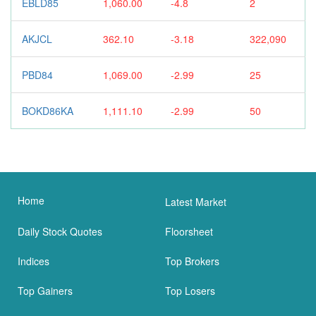
EBLD85
1,060.00
-4.8
2
AKJCL
362.10
-3.18
322,090
PBD84
1,069.00
-2.99
25
BOKD86KA
1,111.10
-2.99
50
Home
Latest Market
Daily Stock Quotes
Floorsheet
Indices
Top Brokers
Top Gainers
Top Losers