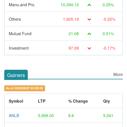
Manu.and Pro.
10,394.12
0.25%
Others
1,925.19
-0.22%
Mutual Fund
21.08
0.51%
Investment
97.09
-0.17%
Gainers
More
As of 2026/08/07 03:00:00
Symbol
LTP
% Change
Qty
ANLB
5,999.00
8.6
5,041