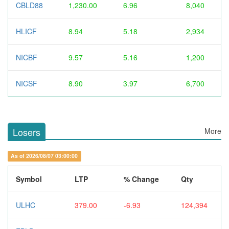
CBLD88
1,230.00
6.96
8,040
HLICF
8.94
5.18
2,934
NICBF
9.57
5.16
1,200
NICSF
8.90
3.97
6,700
Losers
More
As of 2026/08/07 03:00:00
Symbol
LTP
% Change
Qty
ULHC
379.00
-6.93
124,394