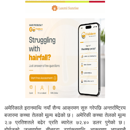
अमेरिकाले इरानमाथि नयाँ सैन्य आक्रमण सुरु गरेपछि अन्तर्राष्ट्रिय
बजारमा कच्चा तेलको मूल्य बढेको छ। अमेरिकी कच्चा तेलको मूल्य
२.७ प्रतिशतले बढेर प्रति ब्यारेल ७२.४० डलर पुगेको छ।
होर्मुजको जलमार्गमा तीनवटा ट्यांकरमाथि आक्रमण भएलगत्तै