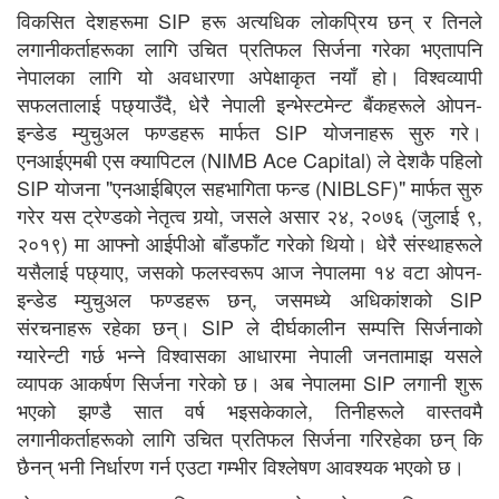
विकसित देशहरूमा SIP हरू अत्यधिक लोकप्रिय छन् र तिनले
लगानीकर्ताहरूका लागि उचित प्रतिफल सिर्जना गरेका भएतापनि
नेपालका लागि यो अवधारणा अपेक्षाकृत नयाँ हो। विश्वव्यापी
सफलतालाई पछ्याउँदै, धेरै नेपाली इन्भेस्टमेन्ट बैंकहरूले ओपन-
इन्डेड म्युचुअल फण्डहरू मार्फत SIP योजनाहरू सुरु गरे।
एनआईएमबी एस क्यापिटल (NIMB Ace Capital) ले देशकै पहिलो
SIP योजना "एनआईबिएल सहभागिता फन्ड (NIBLSF)" मार्फत सुरु
गरेर यस ट्रेण्डको नेतृत्व गर्‍यो, जसले असार २४, २०७६ (जुलाई ९,
२०१९) मा आफ्नो आईपीओ बाँडफाँट गरेको थियो। धेरै संस्थाहरूले
यसैलाई पछ्याए, जसको फलस्वरूप आज नेपालमा १४ वटा ओपन-
इन्डेड म्युचुअल फण्डहरू छन्, जसमध्ये अधिकांशको SIP
संरचनाहरू रहेका छन्। SIP ले दीर्घकालीन सम्पत्ति सिर्जनाको
ग्यारेन्टी गर्छ भन्ने विश्वासका आधारमा नेपाली जनतामाझ यसले
व्यापक आकर्षण सिर्जना गरेको छ। अब नेपालमा SIP लगानी शुरू
भएको झण्डै सात वर्ष भइसकेकाले, तिनीहरूले वास्तवमै
लगानीकर्ताहरूको लागि उचित प्रतिफल सिर्जना गरिरहेका छन् कि
छैनन् भनी निर्धारण गर्न एउटा गम्भीर विश्लेषण आवश्यक भएको छ।