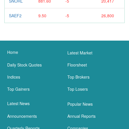
SNORL
881.60
-5
20,417
SAEF2
9.50
-5
26,800
Home
Latest Market
Daily Stock Quotes
Floorsheet
Indices
Top Brokers
Top Gainers
Top Losers
Latest News
Popular News
Announcements
Annual Reports
Quarterly Reports
Companies