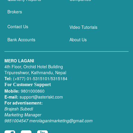
Brokers
Contact Us
Video Tutorials
Bank Accounts
About Us
MERO LAGANI
4th Floor, Orchid Hotel Building
Tripureshwor, Kathmandu, Nepal
Tel:
(+977) 01-5315101/5315184
For Customer Support
Mobile:
9801000860
E-mail:
support@asteriskt.com
For advertisement:
Brajesh Subedi
Marketing Manager
9851004547
merolaganimarketing@gmail.com