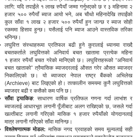
लागि: यदि तपाईंले १ लाख रुपैयाँ जम्मा गर्नुभएको छ र ३ महिनामा २
हजार ५०० रुपैयाँ ब्याज आयो भने, अब चौथो महिनादेखि तपाईंको
कुल साँवा १ लाख २ हजार ५०० रुपैयाँ हुन जान्छ र ब्याज सोही
रकममा हिसाव हुन्छ। यसैलाई पनि ब्याज आउने वास्तविक तरिका
भनिन्छ।
लघुवित्त संस्थाहरूमा प्रतिफल बढी हुने कुरालाई ध्यानमा राख्दै
बचतकर्ताले लघुवित्तको अनिवार्य बचत खातामा प्रत्येक महिना
१ हजार रुपैयाँ बचत गरेको मानिएको छ। लघुवित्तहरूको “अनिवार्य
बचत खाताको” त्रैमासिक ब्याजदरलाई औसत गरेर औसत ब्याजदर
निकालिएको छ। यो ब्याजदर नेपाल राष्ट्र बैंकको अभिलेख
(Archieve) बाट लिइएको हो। तत्कालीन समयमा कुनै लघुवित्तको
ब्याजदर बढी र कसैको कम पनि छ।
: साधारण वार्षिक प्रतिफल गणना गर्दा लाभांश र
साँवा ट्र्याकिङ
ब्याजलाई आधारभूत लगानी पूँजीबाट अलग राखिएको छ, जसले गर्दा
खल्तीबाट लगानी गरिएको मासिक १ हजार रुपैयाँको योगदानलाई
मात्र लगानी गरिएको साँवा मानिन्छ।
मासिक नगद प्रवाहको समय मूल्यलाई सही
विश्लेषणात्मक मोडल:
रूपमा हिसाब गर्न अधिकांश म्युचुअल फण्डहरूले एक्स्टेन्डेड इन्टरनल