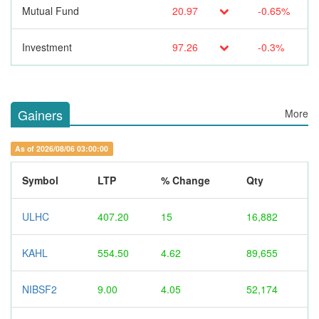
Mutual Fund
20.97
-0.65%
Investment
97.26
-0.3%
Gainers
More
As of 2026/08/06 03:00:00
Symbol
LTP
% Change
Qty
ULHC
407.20
15
16,882
KAHL
554.50
4.62
89,655
NIBSF2
9.00
4.05
52,174