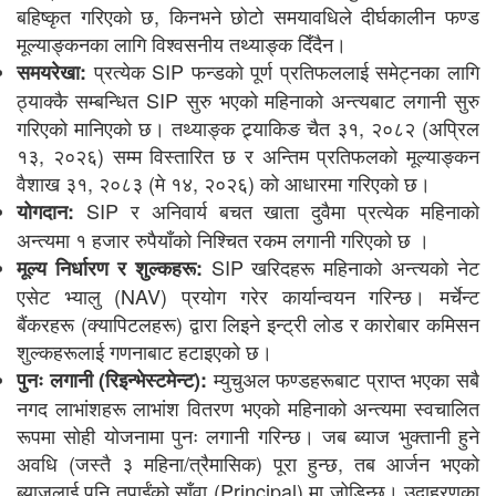
बहिष्कृत गरिएको छ, किनभने छोटो समयावधिले दीर्घकालीन फण्ड
मूल्याङ्कनका लागि विश्वसनीय तथ्याङ्क दिँदैन।
प्रत्येक SIP फन्डको पूर्ण प्रतिफललाई समेट्नका लागि
समयरेखा:
ठ्याक्कै सम्बन्धित SIP सुरु भएको महिनाको अन्त्यबाट लगानी सुरु
गरिएको मानिएको छ। तथ्याङ्क ट्र्याकिङ चैत ३१, २०८२ (अप्रिल
१३, २०२६) सम्म विस्तारित छ र अन्तिम प्रतिफलको मूल्याङ्कन
वैशाख ३१, २०८३ (मे १४, २०२६) को आधारमा गरिएको छ।
SIP र अनिवार्य बचत खाता दुवैमा प्रत्येक महिनाको
योगदान:
अन्त्यमा १ हजार रुपैयाँको निश्चित रकम लगानी गरिएको छ ।
SIP खरिदहरू महिनाको अन्त्यको नेट
मूल्य निर्धारण र शुल्कहरू:
एसेट भ्यालु (NAV) प्रयोग गरेर कार्यान्वयन गरिन्छ। मर्चेन्ट
बैंकरहरू (क्यापिटलहरू) द्वारा लिइने इन्ट्री लोड र कारोबार कमिसन
शुल्कहरूलाई गणनाबाट हटाइएको छ।
म्युचुअल फण्डहरूबाट प्राप्त भएका सबै
पुनः लगानी (रिइन्भेस्टमेन्ट):
नगद लाभांशहरू लाभांश वितरण भएको महिनाको अन्त्यमा स्वचालित
रूपमा सोही योजनामा पुनः लगानी गरिन्छ। जब ब्याज भुक्तानी हुने
अवधि (जस्तै ३ महिना/त्रैमासिक) पूरा हुन्छ, तब आर्जन भएको
ब्याजलाई पनि तपाईंको साँवा (Principal) मा जोडिन्छ। उदाहरणका