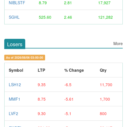
NIBLSTF
8.79
2.81
17,927
SGHL
525.60
2.46
121,282
Losers
More
As of 2026/08/06 03:00:00
Symbol
LTP
% Change
Qty
LSH12
9.35
-6.5
11,700
MMF1
8.75
-5.61
1,700
LVF2
9.30
-5.1
800