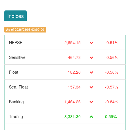
Indices
As of 2026/08/06 03:00:00
NEPSE
2,654.15
-0.51%
Sensitive
464.73
-0.56%
Float
182.26
-0.56%
Sen. Float
157.34
-0.57%
Banking
1,464.26
-0.84%
Trading
3,381.30
0.59%