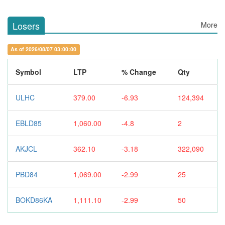
Losers
More
As of 2026/08/07 03:00:00
Symbol
LTP
% Change
Qty
ULHC
379.00
-6.93
124,394
EBLD85
1,060.00
-4.8
2
AKJCL
362.10
-3.18
322,090
PBD84
1,069.00
-2.99
25
BOKD86KA
1,111.10
-2.99
50