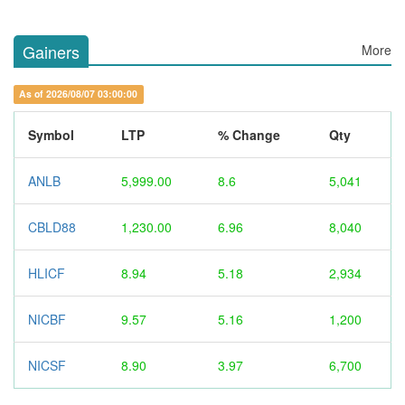
Gainers
More
As of 2026/08/07 03:00:00
Symbol
LTP
% Change
Qty
ANLB
5,999.00
8.6
5,041
CBLD88
1,230.00
6.96
8,040
HLICF
8.94
5.18
2,934
NICBF
9.57
5.16
1,200
NICSF
8.90
3.97
6,700