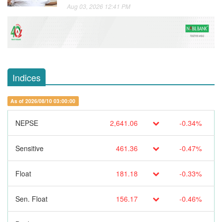
Aug 03, 2026 12:41 PM
Indices
As of 2026/08/10 03:00:00
NEPSE
2,641.06
-0.34%
Sensitive
461.36
-0.47%
Float
181.18
-0.33%
Sen. Float
156.17
-0.46%