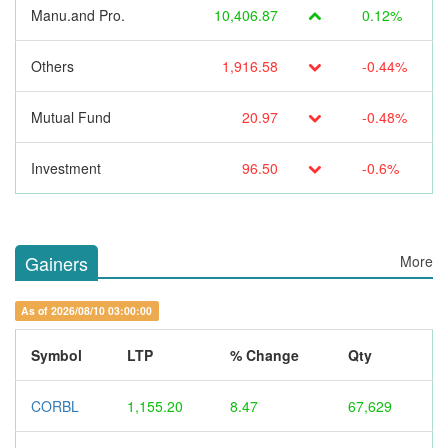
Manu.and Pro.
10,406.87
0.12%
Others
1,916.58
-0.44%
Mutual Fund
20.97
-0.48%
Investment
96.50
-0.6%
Gainers
More
As of 2026/08/10 03:00:00
Symbol
LTP
% Change
Qty
CORBL
1,155.20
8.47
67,629