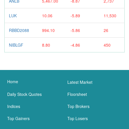
ANLB
5,467.00
-8.87
2,737
LUK
10.06
-5.89
11,530
RBBD2088
994.10
-5.86
26
NIBLGF
8.80
-4.86
450
Home
Latest Market
Daily Stock Quotes
Floorsheet
Indices
Top Brokers
Top Gainers
Top Losers