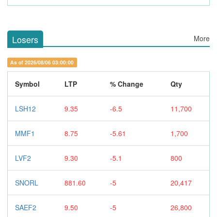
Losers
More
As of 2026/08/06 03:00:00
Symbol
LTP
% Change
Qty
LSH12
9.35
-6.5
11,700
MMF1
8.75
-5.61
1,700
LVF2
9.30
-5.1
800
SNORL
881.60
-5
20,417
SAEF2
9.50
-5
26,800