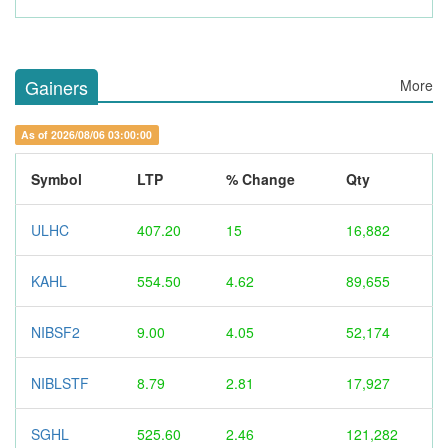
Gainers
More
As of 2026/08/06 03:00:00
Symbol
LTP
% Change
Qty
ULHC
407.20
15
16,882
KAHL
554.50
4.62
89,655
NIBSF2
9.00
4.05
52,174
NIBLSTF
8.79
2.81
17,927
SGHL
525.60
2.46
121,282