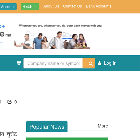
About Us
Contact Us
Bank Accounts
 Account
HELP
Log In
0
0
Popular News
More
ीय चुरोट