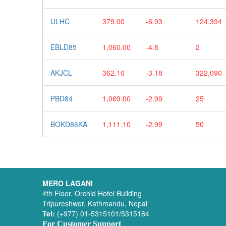
ULHC
379.00
-6.93
124,394
EBLD85
1,060.00
-4.8
2
AKJCL
362.10
-3.18
322,090
PBD84
1,069.00
-2.99
25
BOKD86KA
1,111.10
-2.99
50
MERO LAGANI
4th Floor, Orchid Hotel Building
Tripureshwor, Kathmandu, Nepal
Tel:
(+977) 01-5315101/5315184
For Customer Support