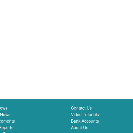
News
Contact Us
 News
Video Tutorials
cements
Bank Accounts
Reports
About Us