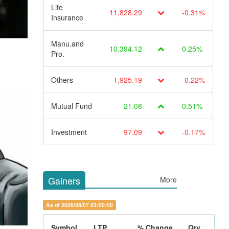
Life
11,828.29
-0.31%
Insurance
Manu.and
10,394.12
0.25%
Pro.
Others
1,925.19
-0.22%
Mutual Fund
21.08
0.51%
Investment
97.09
-0.17%
Gainers
More
As of 2026/08/07 03:00:00
Symbol
LTP
% Change
Qty