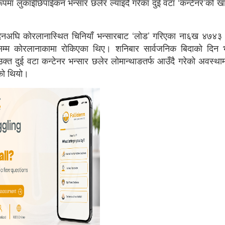
मा लुकाईछिपाईकन भन्सार छलेर ल्याइँदै गरेका दुई वटा ‘कन्टेनर’को 
।
ई दिनअघि कोरलानास्थित चिनियाँ भन्सारबाट ‘लोड’ गरिएका ना६ख ४७४
म्म कोरलानाकामा रोकिएका थिए। शनिबार सार्वजनिक बिदाको दिन भ
 उक्त दुई वटा कन्टेनर भन्सार छलेर लोमान्थाङतर्फ आउँदै गरेको अवस्थाम
एको थियो।