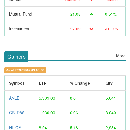
Mutual Fund
21.08
0.51%
Investment
97.09
-0.17%
Gainers
More
As of 2026/08/07 03:00:00
Symbol
LTP
% Change
Qty
ANLB
5,999.00
8.6
5,041
CBLD88
1,230.00
6.96
8,040
HLICF
8.94
5.18
2,934