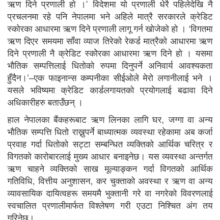
ऋण दिने प्रणाली हो ।’ विदेशमा याे प्रणाली
धेरै पहिलेदेखि नै
प्रचलनमा रहे पनि नेपालमा भने अहिले मात्रै सरकारले क्रेडिट
स्कोरका आधारमा ऋण दिने प्रणाली लागू गर्न खोजेको हो । ‘विगतमा
ऋण दिएर समयमा साँवा व्याज तिरेको रेकर्ड मात्रैको आधारमा ऋण
दिने प्रणाली नै क्रेडिट स्कोेरका आधारमा ऋण दिने हो । यसमा
भौतिक सम्पत्तिलाई धितोको रुपमा दिनुपर्ने अनिवार्य आवश्यकता
हुँदैन।’–एक फाइनान्स कम्पनीका सीईओले मेरो लगानीलाई भने ।
यसले भविष्यमा क्रेडिट कार्डलगायतकाे प्रयाेगलाई बढावा दिने
अधिकारीहरु बताउँछन् ।
हाल नेपालका बैंकहरूबाट ऋण लिनका लागि घर, जग्गा वा अन्य
भौतिक सम्पत्ति धितो राख्नुपर्ने बाध्यात्मक व्यवस्था रहेकामा अब कर्जा
प्रवाह गर्दा धितोको सट्टा सम्बन्धित व्यक्तिको आर्थिक चरित्र र
विगतको कारोबारलाई मुख्य आधार बनाइनेछ। यस व्यवस्था अन्तर्गत
ऋण चाहने व्यक्तिको साख मूल्याङ्कन गर्दा विगतको आर्थिक
गतिविधि, वित्तीय अनुशासन, कर चुक्ताको अवस्था र ऋण वा अन्य
व्यावसायिक दायित्वहरू समयमै भुक्तानी गरे वा नगरेको विवरणलाई
स्वचालित प्रणालीमार्फत विश्लेषण गरी एउटा निश्चित अंग तय
गरिनेछ।