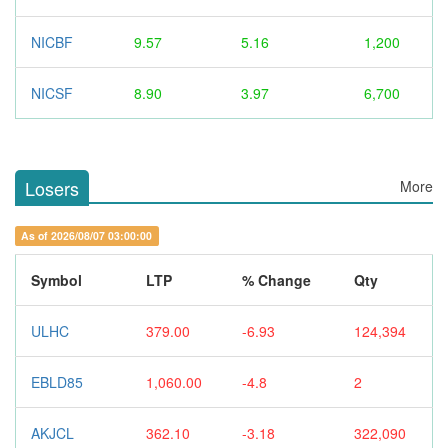
NICBF
9.57
5.16
1,200
NICSF
8.90
3.97
6,700
Losers
More
As of 2026/08/07 03:00:00
Symbol
LTP
% Change
Qty
ULHC
379.00
-6.93
124,394
EBLD85
1,060.00
-4.8
2
AKJCL
362.10
-3.18
322,090