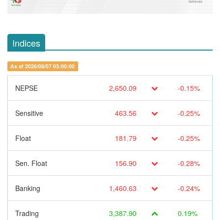
Indices
As of 2026/08/07 03:00:00
NEPSE
2,650.09
-0.15%
Sensitive
463.56
-0.25%
Float
181.79
-0.25%
Sen. Float
156.90
-0.28%
Banking
1,460.63
-0.24%
Trading
3,387.90
0.19%