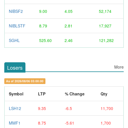
NIBSF2
9.00
4.05
52,174
NIBLSTF
8.79
2.81
17,927
SGHL
525.60
2.46
121,282
Losers
More
As of 2026/08/06 03:00:00
Symbol
LTP
% Change
Qty
LSH12
9.35
-6.5
11,700
MMF1
8.75
-5.61
1,700