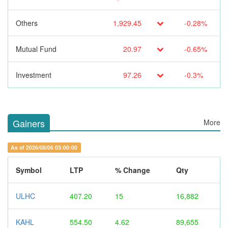
Others
1,929.45
-0.28%
Mutual Fund
20.97
-0.65%
Investment
97.26
-0.3%
Gainers
More
As of 2026/08/06 03:00:00
Symbol
LTP
% Change
Qty
ULHC
407.20
15
16,882
KAHL
554.50
4.62
89,655