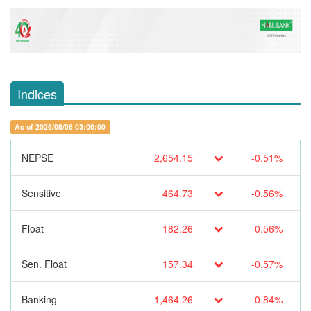
Indices
As of 2026/08/06 03:00:00
NEPSE
2,654.15
-0.51%
Sensitive
464.73
-0.56%
Float
182.26
-0.56%
Sen. Float
157.34
-0.57%
Banking
1,464.26
-0.84%