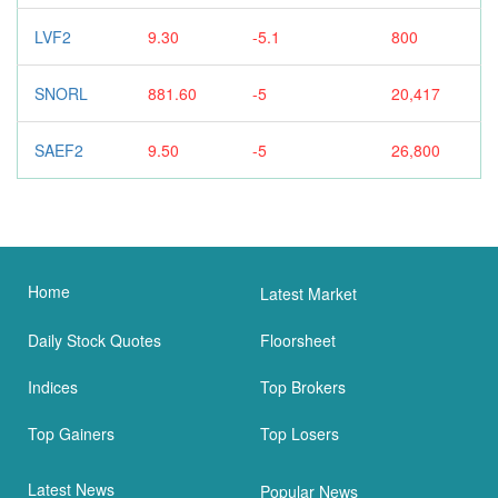
LVF2
9.30
-5.1
800
SNORL
881.60
-5
20,417
SAEF2
9.50
-5
26,800
Home
Latest Market
Daily Stock Quotes
Floorsheet
Indices
Top Brokers
Top Gainers
Top Losers
Latest News
Popular News