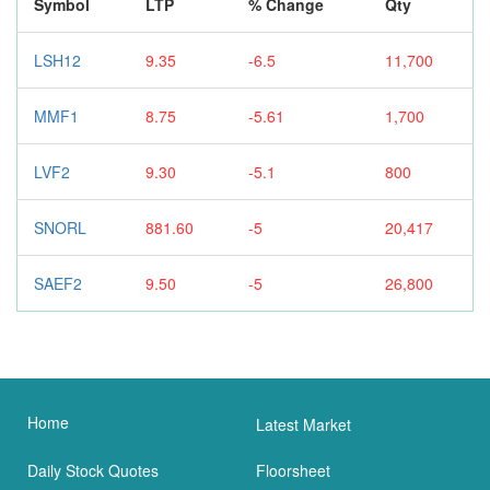
Symbol
LTP
% Change
Qty
LSH12
9.35
-6.5
11,700
MMF1
8.75
-5.61
1,700
LVF2
9.30
-5.1
800
SNORL
881.60
-5
20,417
SAEF2
9.50
-5
26,800
Home
Latest Market
Daily Stock Quotes
Floorsheet