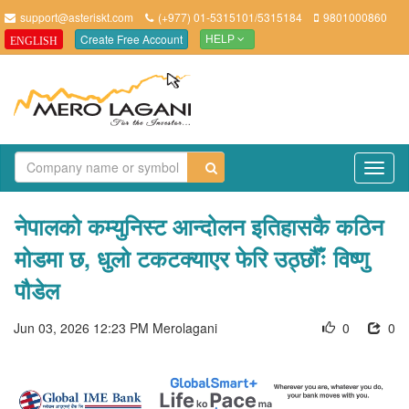
support@asteriskt.com
(+977) 01-5315101/5315184
9801000860
Create Free Account
ENGLISH
HELP
TO
NAV
नेपालको कम्युनिस्ट आन्दोलन इतिहासकै कठिन
मोडमा छ, धुलो टकटक्याएर फेरि उठ्छौँः विष्णु
पौडेल
Jun 03, 2026 12:23 PM
Merolagani
0
0